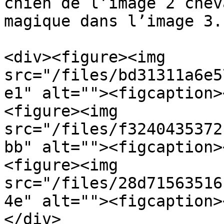
chien de l’image 2 chev
magique dans l’image 3.

<div><figure><img 
src="/files/bd31311a6e5
e1" alt=""><figcaption>
<figure><img 
src="/files/f3240435372
bb" alt=""><figcaption>
<figure><img 
src="/files/28d71563516
4e" alt=""><figcaption>
</div>
