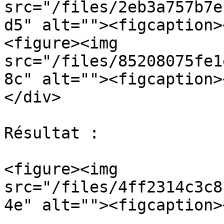
src="/files/2eb3a757b7e
d5" alt=""><figcaption>
<figure><img 
src="/files/85208075fe1
8c" alt=""><figcaption>
</div>

Résultat :

<figure><img 
src="/files/4ff2314c3c8
4e" alt=""><figcaption>