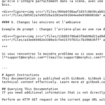
qu’elle s’intègre parfaitement dans la scène, avec une 
bois.

<div><figure><img src="/files/994e07d0aaf1657c8639cab01
src="/files/b05911a7e9552ba3282ee561b64ea9e9386083de" a
#### 6. Changez les environs et l’ambiance

Exemple de prompt : Changez l’arrière-plan en une rue d
<div><figure><img src="/files/11b6b5798a63f0eb96d21ad9d
src="/files/a33ee65002e3386e3cfe41575f031c7b290636ff" a
***

Si vous rencontrez le moindre problème ou si vous avez 
[**support@morphic.com**](mailto:support@morphic.com)**
---

# Agent Instructions

This documentation is published with GitBook. GitBook i
technical content effectively. Learn more at gitbook.co
## Querying This Documentation

If you need additional information that is not directly
Perform an HTTP GET request on the current page URL wit