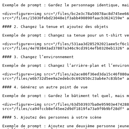
Exemple de prompt : Gardez le personnage identique, mai
<div><figure><img src="/files/bc2e3c78a50078ac8d745ee66
src="/files/15030febd23048e1f3abb490890faacb3624159e" a
#### 2. Changez la tenue et ajoutez des objets

Exemple de prompt : Changez sa tenue pour un t-shirt ve
<div><figure><img src="/files/531aa3d285292021aee5cf6c1
src="/files/4e783843ad37807a346c9cd3914efb0320eb1326" a
#### 3. Changez l’environnement

Exemple de prompt : Changez l’arrière-plan et l’environ
<div><figure><img src="/files/a2ace86f36ed3da15c46f080a
src="/files/e6b732d5ee9a2edebc0c692650c23ab4e7c83b5e" a
#### 4. Générez un autre point de vue

Exemple de prompt : Gardez le bâtiment tel quel, mais m
<div><figure><img src="/files/63d503937ba0e95903e474288
src="/files/ca94fccb8ef45ee2d9df1819fa73a9f9b9bf28df" a
#### 5. Ajoutez des personnes à votre scène

Exemple de prompt : Ajoutez une deuxième personne jeune