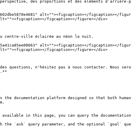
perspective, des proportions et des éléments d’arrière-p
602dbe5870e4681" alt=""><figcaption></figcaption></figur
lt=""><figcaption></figcaption></figure></div>

u centre-ville éclairée au néon la nuit.

5a41ca85ee00663" alt=""><figcaption></figcaption></figur
lt=""><figcaption></figcaption></figure></div>

des questions, n'hésitez pas à nous contacter. Nous sero
.**

s the documentation platform designed so that both human
m.

 available in this page, you can query the documentation
h the `ask` query parameter, and the optional `goal` que