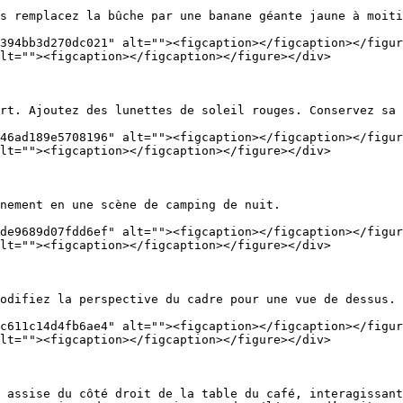
s remplacez la bûche par une banane géante jaune à moiti
394bb3d270dc021" alt=""><figcaption></figcaption></figur
lt=""><figcaption></figcaption></figure></div>

rt. Ajoutez des lunettes de soleil rouges. Conservez sa 
46ad189e5708196" alt=""><figcaption></figcaption></figur
lt=""><figcaption></figcaption></figure></div>

nement en une scène de camping de nuit.

de9689d07fdd6ef" alt=""><figcaption></figcaption></figur
lt=""><figcaption></figcaption></figure></div>

odifiez la perspective du cadre pour une vue de dessus.

c611c14d4fb6ae4" alt=""><figcaption></figcaption></figur
lt=""><figcaption></figcaption></figure></div>

 assise du côté droit de la table du café, interagissant