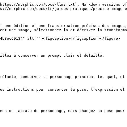
https://morphic.com/docs/llms.txt). Markdown versions of
s://morphic.com/docs/fr/guides-pratiques/precise-image-e
t une édition et une transformation précises des images,
ent une image, sélectionnez-la et décrivez la transforma
4b3ec69134" alt=""><figcaption></figcaption></figure>

illez à conserver un prompt clair et détaillé.

rûlante, conservez le personnage principal tel quel, et 
es instructions pour conserver la pose, l’expression et 
ession faciale du personnage, mais changez sa pose pour 