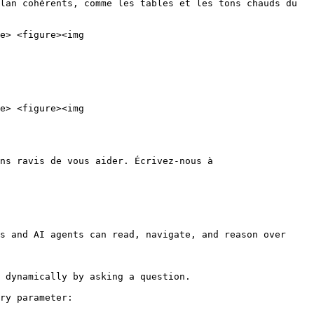
lan cohérents, comme les tables et les tons chauds du 
e> <figure><img 
e> <figure><img 
ns ravis de vous aider. Écrivez-nous à 
s and AI agents can read, navigate, and reason over 
 dynamically by asking a question.

ry parameter:
