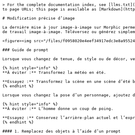
> For the complete documentation index, see [llms.txt](
to page URLs; this page is available as [Markdown](http
# Modification précise d’image

La dernière mise à jour image-à-image sur Morphic perme
de travail image-à-image. Téléversez ou générez simplem
<figure><img src="/files/f0958020e4eef34917edc3e8a95524
### Guide de prompt

Lorsque vous changez de tenue, de style ou de décor, ve
{% hint style="info" %}

**À éviter :** Transformez la météo en été.

**Essayez :** Transformez la scène en une scène d’été b
{% endhint %}

Lorsque vous changez la pose d’un personnage, ajoutez d
{% hint style="info" %}

**À éviter :** L’homme donne un coup de poing.

**Essayez :** Conservez l’arrière-plan actuel et l’expr
{% endhint %}

#### 1. Remplacez des objets à l’aide d’un prompt
