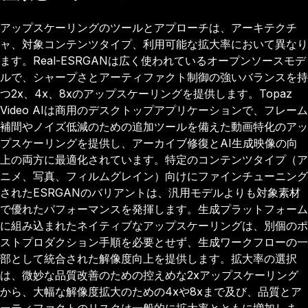
アップスケーリングのツールとアプローチは、アーキテクチ
ャ、対象コンテンツタイプ、利用可能な拡大率において異なり
ます。Real-ESRGANは広く使われているオープンソースモデ
ルで、シャープさとアーティファクト制御の強いバランスを持
つ2x、4x、8xのアップスケーリングを提供します。Topaz
Video AIは商用のデスクトップアプリケーションで、フレーム
補間やノイズ低減のための追加ツールを備えた動画特化のアッ
プスケーリングを提供し、アーカイブ修復とAI生成映像の向
上の両方に最適化されています。特定のコンテンツタイプ（ア
ニメ、写真、フィルムグレイン）向けにファインチューニング
されたESRGANのバリアントは、汎用モデルよりも対象素材
で優れたパフォーマンスを発揮します。生成プラットフォーム
に組み込まれたネイティブなアップスケーリングは、別個のポ
ストプロダクション手順を必要とせず、生成ワークフローの一
部として統合された解像度向上を提供します。拡大率の選択
は、微妙な品質改善のための控えめな2xアップスケーリング
から、大幅な解像度拡大のための4xや8xまで及び、品質とア
ーティファクトのリスクは一般的に拡大率とともに増加しま