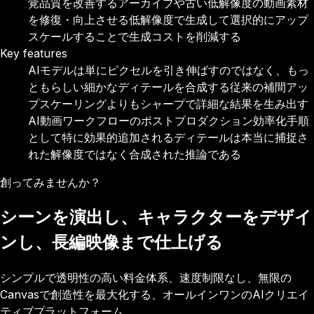
覚品質を改善する
アーカイブや古い低解像度の動画素材
を修復・向上させる
低解像度で生成して選択的にアップ
スケールすることで生成コストを削減する
Key features
AIモデルは単にピクセルを引き伸ばすのではなく、もっ
ともらしい細かなディテールを合成する
従来の補間アッ
プスケーリングよりもシャープで詳細な結果を生み出す
AI動画ワークフローのポストプロダクション効率化手順
として特に効果的
追加されるディテールは本当に捕捉さ
れた解像度ではなく合成された推論である
創ってみませんか？
シーンを演出し、キャラクターをデザイ
ンし、長編映像まで仕上げる
シンプルで透明性の高い料金体系、速度制限なし、無限の
Canvasで創造性を最大化する、オールインワンのAIクリエイ
ティブプラットフォーム。