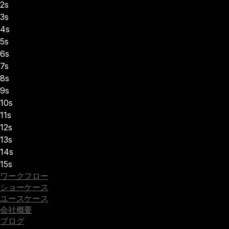
2s
3s
4s
5s
6s
7s
8s
9s
10s
11s
12s
13s
14s
15s
ワークフロー
ショーケース
ユースケース
会社概要
ブログ