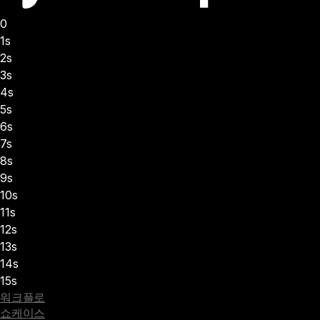
0
1s
2s
3s
4s
5s
6s
7s
8s
9s
10s
11s
12s
13s
14s
15s
워크플로
쇼케이스