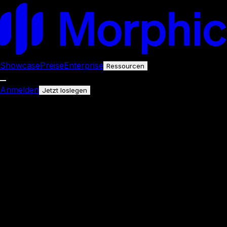
Showcase
Preise
Enterprise
Ressourcen
Anmelden
Jetzt loslegen