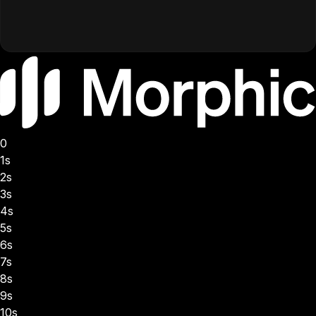
0
1s
2s
3s
4s
5s
6s
7s
8s
9s
10s