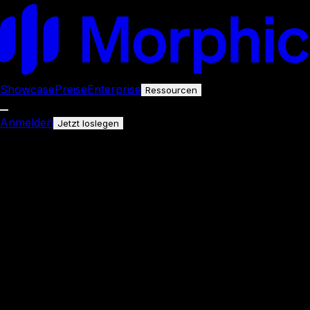
Showcase
Preise
Enterprise
Ressourcen
Anmelden
Jetzt loslegen