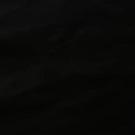
Geschichten sind die universelle Sprache
der Verbindung, sie überwinden
kulturelle und sprachliche Grenzen. Sie
prägen, wer wir sind, bauen Brücken
zwischen Menschen und hinterlassen
bleibende Spuren in unseren Herzen und
Köpfen.
Unsere Mission ist einfach: Wir geben
Storytellern die volle Kontrolle und
lassen sie sich auf die Freude am