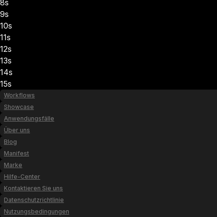
8s
9s
10s
11s
12s
13s
14s
15s
Workflows
Showcase
Anwendungsfälle
Über uns
Blog
Manifest
Marke
Hilfe-Center
Kontaktieren Sie uns
Datenschutzrichtlinie
Nutzungsbedingungen