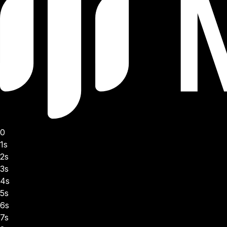
0
1s
2s
3s
4s
5s
6s
7s