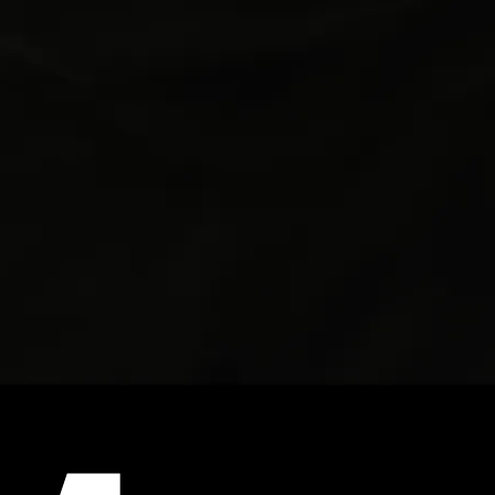
Erschaffen konzentrieren, während wir
die Komplexität im Hintergrund
übernehmen.
Jede Geschichte verdient es, erzählt zu
werden, und wir machen das möglich.
JD Kanani, Gründer & CEO