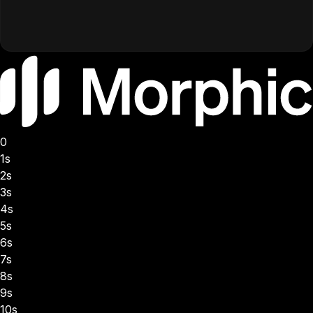
0
1s
2s
3s
4s
5s
6s
7s
8s
9s
10s