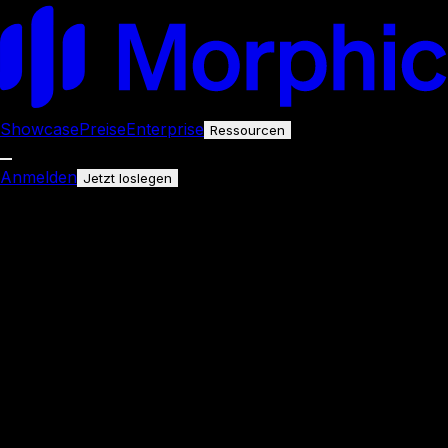
Showcase
Preise
Enterprise
Ressourcen
Anmelden
Jetzt loslegen