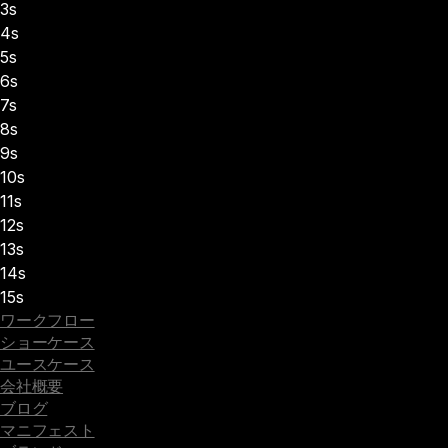
3s
4s
5s
6s
7s
8s
9s
10s
11s
12s
13s
14s
15s
ワークフロー
ショーケース
ユースケース
会社概要
ブログ
マニフェスト