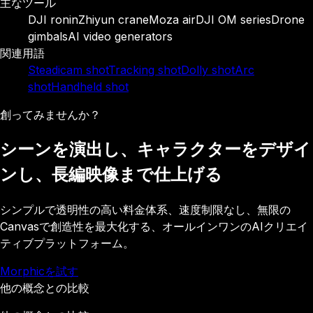
主なツール
DJI ronin
Zhiyun crane
Moza air
DJI OM series
Drone
gimbals
AI video generators
関連用語
Steadicam shot
Tracking shot
Dolly shot
Arc
shot
Handheld shot
創ってみませんか？
シーンを演出し、キャラクターをデザイ
ンし、長編映像まで仕上げる
シンプルで透明性の高い料金体系、速度制限なし、無限の
Canvasで創造性を最大化する、オールインワンのAIクリエイ
ティブプラットフォーム。
Morphicを試す
他の概念との比較