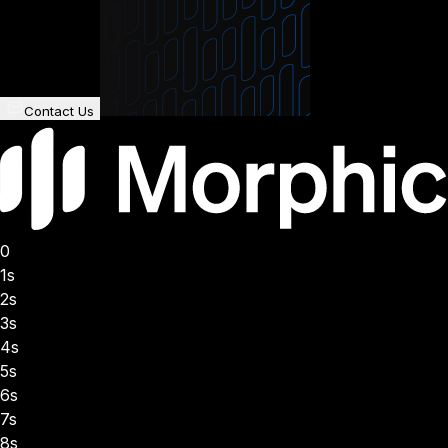
Contact Us
0
1s
2s
3s
4s
5s
6s
7s
8s