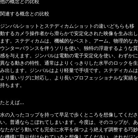
他の概念との比較
関連する概念との比較
ジンバルショットとステディカムショットの違い:どちらも移
動するカメラ操作者から滑らかで安定化された映像を生み出し
ます。ステディカムは、機械的なベスト、アーム、物理的なカ
ウンターバランスを伴うソリを使い、独特の浮遊するような質
感を与えます。ジンバルは電動の電子安定化を使い、わずかに
異なる動きの特性、通常はよりくっきりした水平のロックを生
み出します。ジンバルはより軽量で手頃です。ステディカムは
より重いリグに対応し、より長いプロフェッショナルな実績を
持ちます。
たとえば…
水の入ったコップを持って早足で歩くところを想像してくださ
い。普通ならこぼれてしまいます。今度は、そのコップが、あ
なたがどう動いても完全に水平を保つよう絶えず調整する巧妙
な機構に取り付けられていると想像してください。それがジン