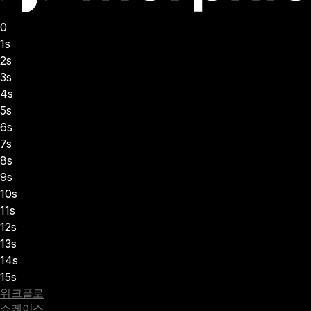
0
1s
2s
3s
4s
5s
6s
7s
8s
9s
10s
11s
12s
13s
14s
15s
워크플로
쇼케이스