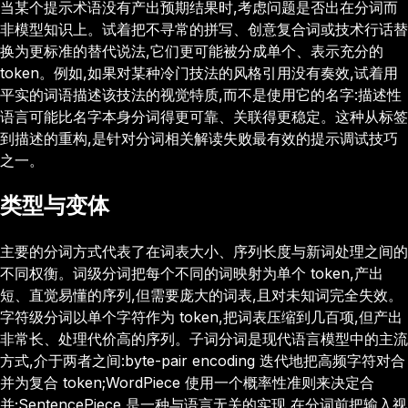
当某个提示术语没有产出预期结果时,考虑问题是否出在分词而
非模型知识上。试着把不寻常的拼写、创意复合词或技术行话替
换为更标准的替代说法,它们更可能被分成单个、表示充分的
token。例如,如果对某种冷门技法的风格引用没有奏效,试着用
平实的词语描述该技法的视觉特质,而不是使用它的名字:描述性
语言可能比名字本身分词得更可靠、关联得更稳定。这种从标签
到描述的重构,是针对分词相关解读失败最有效的提示调试技巧
之一。
类型与变体
主要的分词方式代表了在词表大小、序列长度与新词处理之间的
不同权衡。词级分词把每个不同的词映射为单个 token,产出
短、直觉易懂的序列,但需要庞大的词表,且对未知词完全失效。
字符级分词以单个字符作为 token,把词表压缩到几百项,但产出
非常长、处理代价高的序列。子词分词是现代语言模型中的主流
方式,介于两者之间:byte-pair encoding 迭代地把高频字符对合
并为复合 token;WordPiece 使用一个概率性准则来决定合
并;SentencePiece 是一种与语言无关的实现,在分词前把输入视