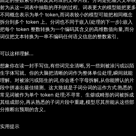
固定的整数索引列表及其对应的文本片段。分词是把输入文本映
射为从这一词表中抽取的序列的过程。词表更大的模型能把更多
不同概念表示为单个 token,而词表较小的模型可能把相同概念
拆分到多个 token 上。分词也不同于嵌入(处理的下一步):嵌入
把每个 token 整数转换为一个编码其含义的高维数值向量,而分
词仅把文本转换为一串不编码任何语义信息的整数索引。
可以这样理解…
想象你在读一封手写信,有些词完全清晰,另一些则被涂污或以陌
生字体写就。你的大脑把清晰的词作为整体单位处理,瞬间就能
理解。对被涂污或陌生的词,你会逐个字母拆解,从你能辨认的片
段中拼凑出最佳猜测。这大致就是子词分词的运作方式:熟悉的
常见词被作为单个 token 处理;不寻常、生僻或畸形的词被拆成
其组成部分,再从熟悉的子词片段中重建,模型尽其所能从这些部
分推断出预期的含义。
实用提示