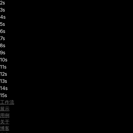
2s
3s
4s
5s
6s
7s
8s
9s
10s
11s
12s
13s
14s
15s
工作流
展示
用例
关于
博客