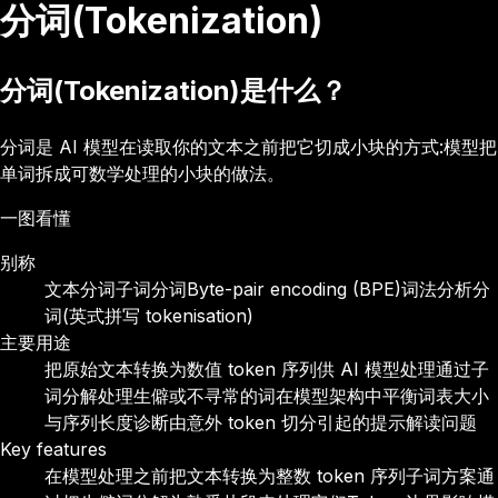
分词(Tokenization)
分词(Tokenization)是什么？
分词是 AI 模型在读取你的文本之前把它切成小块的方式:模型把
单词拆成可数学处理的小块的做法。
一图看懂
别称
文本分词
子词分词
Byte-pair encoding (BPE)
词法分析
分
词(英式拼写 tokenisation)
主要用途
把原始文本转换为数值 token 序列供 AI 模型处理
通过子
词分解处理生僻或不寻常的词
在模型架构中平衡词表大小
与序列长度
诊断由意外 token 切分引起的提示解读问题
Key features
在模型处理之前把文本转换为整数 token 序列
子词方案通