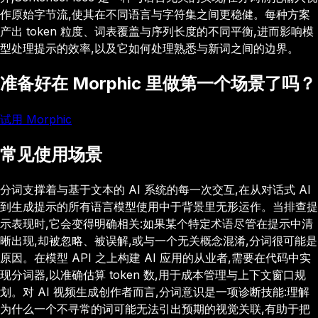
作原始字节流,使其在不同语言与字符集之间更稳健。每种方案
产出 token 粒度、词表覆盖与序列长度的不同平衡,进而影响模
型处理提示的效率,以及它如何处理熟悉与新词之间的边界。
准备好在 Morphic 里做第一个场景了吗？
试用 Morphic
常见使用场景
分词支撑着与基于文本的 AI 系统的每一次交互,在从对话式 AI
到生成提示的所有语言模型使用中于背景里无形运作。当排查提
示表现时,它会变得明确相关:如果某个特定术语尽管在提示中清
晰出现,却被忽略、被误解,或与一个无关概念混淆,分词很可能是
原因。在模型 API 之上构建 AI 应用的从业者,需要在代码中实
现分词器,以准确估算 token 数,用于成本管理与上下文窗口规
划。对 AI 视频生成创作者而言,分词意识是一项诊断技能:理解
为什么一个不寻常的词可能无法引出预期的视觉关联,有助于把