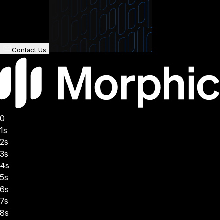
Contact Us
0
1s
2s
3s
4s
5s
6s
7s
8s