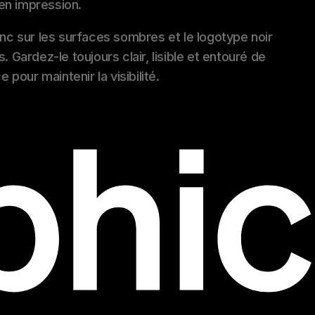
en impression.
lanc sur les surfaces sombres et le logotype noir
s. Gardez-le toujours clair, lisible et entouré de
pour maintenir la visibilité.