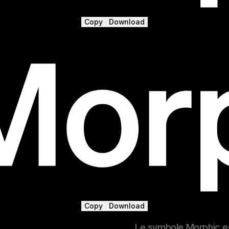
Copy
Download
Copy
Download
Le symbole Morphic est