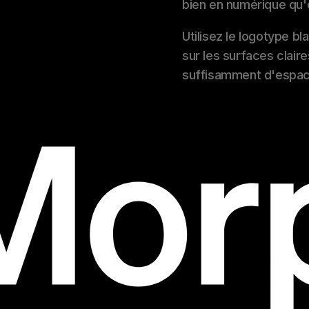
bien en numérique qu'
Utilisez le logotype b
sur les surfaces claire
suffisamment d'espace 