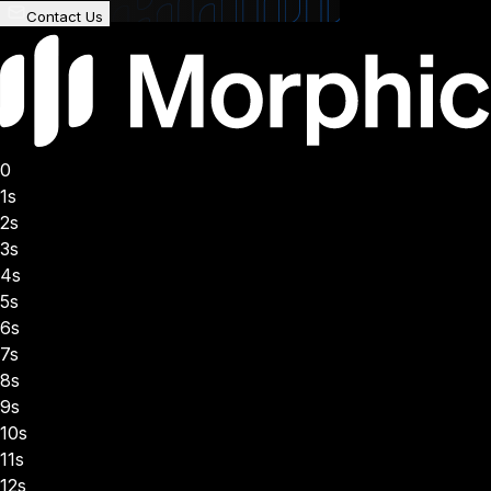
Contact Us
0
1s
2s
3s
4s
5s
6s
7s
8s
9s
10s
11s
12s