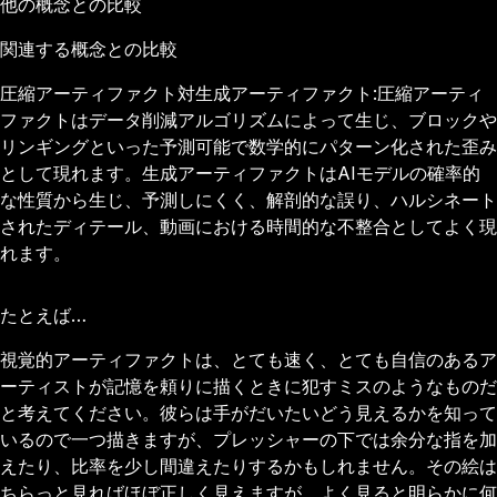
他の概念との比較
関連する概念との比較
圧縮アーティファクト対生成アーティファクト:圧縮アーティ
ファクトはデータ削減アルゴリズムによって生じ、ブロックや
リンギングといった予測可能で数学的にパターン化された歪み
として現れます。生成アーティファクトはAIモデルの確率的
な性質から生じ、予測しにくく、解剖的な誤り、ハルシネート
されたディテール、動画における時間的な不整合としてよく現
れます。
たとえば…
視覚的アーティファクトは、とても速く、とても自信のあるア
ーティストが記憶を頼りに描くときに犯すミスのようなものだ
と考えてください。彼らは手がだいたいどう見えるかを知って
いるので一つ描きますが、プレッシャーの下では余分な指を加
えたり、比率を少し間違えたりするかもしれません。その絵は
ちらっと見ればほぼ正しく見えますが、よく見ると明らかに何