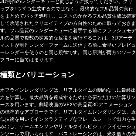
3D制作のレンダーキューと同じように扱ってください。クリ
ップを1つずつ生成するのではなく、最終的なフル品質の実行
をまとめてバッチ処理し、コストのかかるフル品質生成は確定
して承認されたクリエイティブの方向性のために取っておきま
す。フル品質のレンダーキューに着手する前にフラッシュモデ
ルの品質で複数の探索的な反復を実行することは、3Dアーテ
ィストが制作レンダーファームに送信する前に素早いプレビュ
ーレンダーを使うのと同じ規律です。同じ原則が両方のワーク
フローに当てはまります。
種類とバリエーション
オフラインレンダリングは、リアルタイムの制約なしに最終出
力を計算し、最大品質を達成するために必要なだけの計算リソ
ースを用います。劇場映画のVFXや高品質3Dアニメーション
の標準的なアプローチです。リアルタイムレンダリングは、近
似技術を用いてインタラクティブなフレームレートで出力を生
み出し、ゲームエンジンやリアルタイムビジュアライゼーショ
ンツールで用いられます。パストレーシングは、光を個々の光