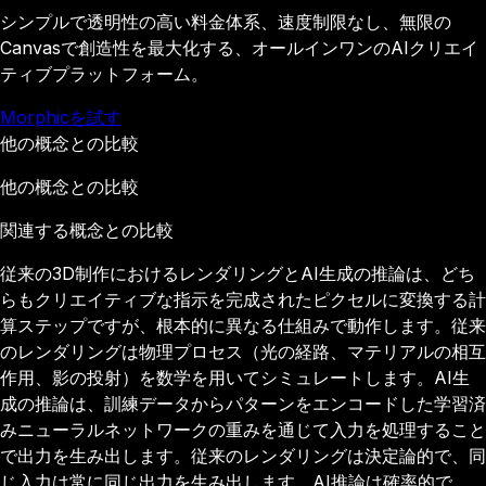
シンプルで透明性の高い料金体系、速度制限なし、無限の
Canvasで創造性を最大化する、オールインワンのAIクリエイ
ティブプラットフォーム。
Morphicを試す
他の概念との比較
他の概念との比較
関連する概念との比較
従来の3D制作におけるレンダリングとAI生成の推論は、どち
らもクリエイティブな指示を完成されたピクセルに変換する計
算ステップですが、根本的に異なる仕組みで動作します。従来
のレンダリングは物理プロセス（光の経路、マテリアルの相互
作用、影の投射）を数学を用いてシミュレートします。AI生
成の推論は、訓練データからパターンをエンコードした学習済
みニューラルネットワークの重みを通じて入力を処理すること
で出力を生み出します。従来のレンダリングは決定論的で、同
じ入力は常に同じ出力を生み出します。AI推論は確率的で、