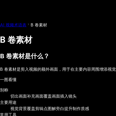
AI 视频术语表
B 卷素材
B 卷素材
B 卷素材是什么？
B 卷素材是剪入视频的额外画面，用于在主要内容周围增添视
一图看懂
别称
切出画面
补充画面
覆盖画面
插入镜头
主要用途
视觉背景
覆盖剪辑点
图解旁白
提升制作质感
常用工具