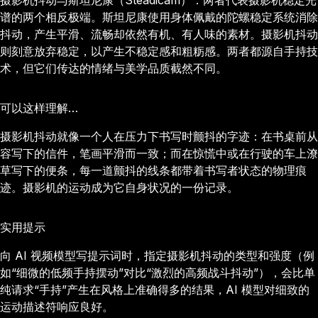
摄影机抖动与斯坦尼康（Steadicam）：两者代表摄影机稳定光
谱的两个相反极端。斯坦尼康使用身体佩戴的陀螺稳定系统消除
抖动，产生平滑、流畅却依然有机、有人味的素材。摄影机抖动
则刻意放弃稳定，以产生不稳定感和粗粝感。两者都源自手持技
术，但它们传达的情绪与美学品质截然不同。
可以这样理解…
摄影机抖动就像一个人在压力下书写时颤抖的字迹：在书桌前从
容写下的信件，笔画平滑而一致；而在惊慌中或在行驶的车上潦
草写下的便条，每一道颤抖的线条都带着书写者状态的物理痕
迹。摄影机的运动成为它自身状况的一份记录。
实用提示
向 AI 视频模型写提示词时，指定摄影机抖动的类型和强度（例
如“细微的低频手持摆动”对比“激烈的高频战斗抖动”），会比单
纯请求“手持”产生在风格上准确得多的结果，AI 模型对细致的
运动描述符响应良好。