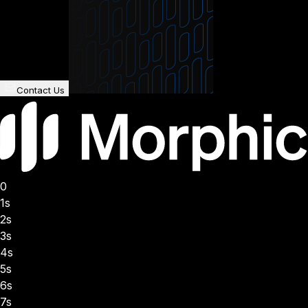
Contact Us
0
1s
2s
3s
4s
5s
6s
7s