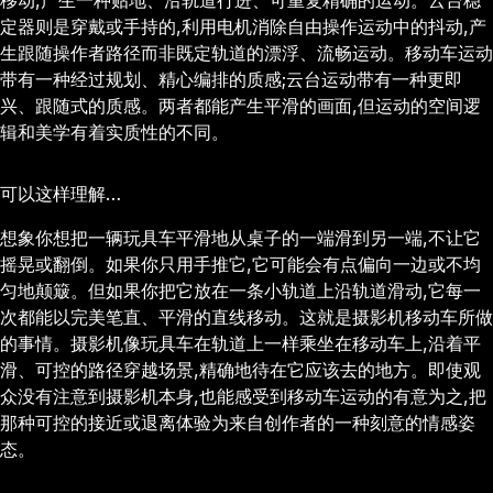
移动,产生一种贴地、沿轨道行进、可重复精确的运动。云台稳
定器则是穿戴或手持的,利用电机消除自由操作运动中的抖动,产
生跟随操作者路径而非既定轨道的漂浮、流畅运动。移动车运动
带有一种经过规划、精心编排的质感;云台运动带有一种更即
兴、跟随式的质感。两者都能产生平滑的画面,但运动的空间逻
辑和美学有着实质性的不同。
可以这样理解…
想象你想把一辆玩具车平滑地从桌子的一端滑到另一端,不让它
摇晃或翻倒。如果你只用手推它,它可能会有点偏向一边或不均
匀地颠簸。但如果你把它放在一条小轨道上沿轨道滑动,它每一
次都能以完美笔直、平滑的直线移动。这就是摄影机移动车所做
的事情。摄影机像玩具车在轨道上一样乘坐在移动车上,沿着平
滑、可控的路径穿越场景,精确地待在它应该去的地方。即使观
众没有注意到摄影机本身,也能感受到移动车运动的有意为之,把
那种可控的接近或退离体验为来自创作者的一种刻意的情感姿
态。