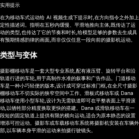
实用提示
在为移动车式运动给 AI 视频生成下提示时,在方向指令之外加上
定性描述词。指明在五秒内缓慢、平滑地推向主体,既传达了运
动的类型,也传达了它的节奏和时长,给模型足够的参数去生成具
有预期情感韵律的画面,而非仅仅任意一段向前的摄影机运动。
类型与变体
摄影棚移动车是一套大型专业系统,配有液压臂、旋转平台和沿
轨道行进的车轮,用于高制作水准的叙事和广告作品。门道移动
车是一种小巧轻便的版本,设计成可穿过标准门框,在全尺寸摄影
棚移动车不切实际的狭窄空间中工作。滑板式移动车或 Dana
移动车使用小型车轮,设计为无需轨道即可在平整表面上平滑滚
动,以牺牲部分精度换取更快的搭建。Dana 或滑轨移动车在一
段短的固定轨道上提供有限的横向运动,适合为原本静态的设置
增添可控运动。摄影车或车载移动车系统将摄影机安装在车辆外
部,以车辆本身平滑的运动来拍摄行驶镜头。