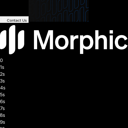
Contact Us
0
1s
2s
3s
4s
5s
6s
7s
8s
9s