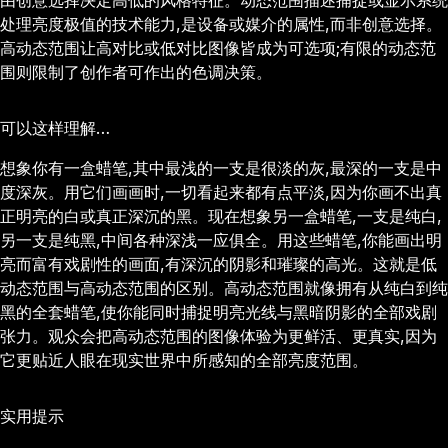
由创意选择决定高低的风格特征。动态范围描述捕捉或显示系统
处理亮度极值的技术能力,是设备或媒介的属性,而非创意选择。
高动态范围让高对比或低对比图像皆成为可选项;有限的动态范
围则限制了创作者可作出的色调决策。
可以这样理解…
想象你有一盒蜡笔,其中最浅的一支是很淡的灰,最深的一支是中
度深灰。用它们画画时,一切看起来都有点平淡,因为你画不出真
正明亮的白或真正深沉的黑。现在想象另一盒蜡笔,一支是纯白,
另一支是纯黑,中间各种深浅一应俱全。用这些蜡笔,你能画出明
亮而富有戏剧性的画面,有深沉的阴影和璀璨的高光。这就是低
动态范围与高动态范围的区别。高动态范围就像拥有从纯白到纯
黑的全套蜡笔,使你能同时捕捉明亮光线与黑暗阴影的全部戏剧
张力。观众会把高动态范围的图像体验为更鲜活、更真实,因为
它更贴近人眼在现实世界中所感知的全部亮度范围。
实用提示