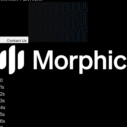
Contact Us
0
1s
2s
3s
4s
5s
6s