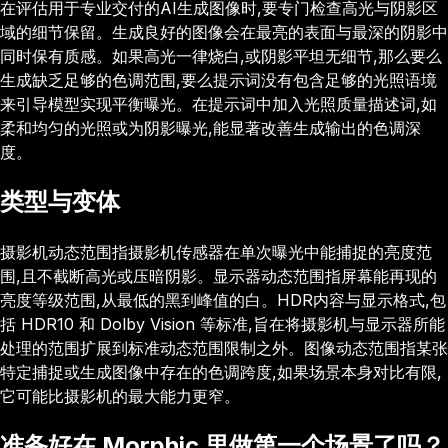
在评估用于专业交付的AI生成图像时,要专门检查高光与阴影区
域的细节保留。生成良好的图像会在最亮的表面与最深的阴影中
同时保有质感。如果高光一律烧白,或阴影平坦无细节,那么要么
生成缺乏足够的色调范围,要么提示词没有包含足够的光照语境
来引导模型实现平衡曝光。在提示词中加入光照质量描述词,如
柔和均匀的光照或为阴影曝光,能显著改善生成输出的色调深
度。
类型与变体
摄影机动态范围指摄影机传感器在单次曝光中能捕捉的亮度范
围,且不截断高光或压暗阴影。显示器动态范围指屏幕能再现的
亮度等级范围,从最低的黑到峰值的白。HDR内容与显示格式,包
括 HDR10 和 Dolby Vision 等标准,旨在将摄影机与显示器所能
处理的范围扩展到标准动态范围限制之外。图像动态范围指某张
特定捕捉或生成图像中存在的色调跨度,如果场景本身对比有限,
它可能比摄影机的最大能力更窄。
准备好在 Morphic 里做第一个场景了吗？