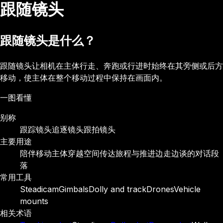
跟随镜头
跟随镜头是什么？
跟随镜头让相机在主体行走、奔跑或行进时始终在其旁侧或后方
移动，使主体在整个移动过程中保持在画面内。
一图看懂
别称
跟踪镜头
追逐镜头
跟拍镜头
主要用途
陪伴移动主体穿越空间
传达旅程与推进
边走边谈的对话段
落
常用工具
Steadicam
Gimbals
Dolly and track
Drones
Vehicle
mounts
相关术语