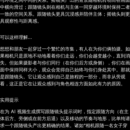
与环境之间不同的关系。摇镜头产出的背景随相机转动而在画面
中横向滑过；跟随镜头则在相机与主体一同穿越环境时保持二者
一致的空间关系。跟随镜头更具沉浸感并陪伴主体；摇镜头则更
具观察性与距离感。
可以这样理解…
想想和朋友一起穿过一个繁忙的市集，有人在为你们俩拍摄。如
果相机只是原地不动地看着你们走远，你们会越变越小，直到消
失。但如果摄影者与你们同行（在你们后方或身侧），你们在画
面中保持同样大小，观众会觉得自己始终与你们身处其中。那就
是跟随镜头。它让观众感到自己是旅程的一部分，而非从旁观
看，这正是它在让观众感到与角色相连方面如此有力的原因。
实用提示
在为 AI 视频生成撰写跟随镜头提示词时，指定跟随方向（在主
体后方、旁侧或在前方后退）以及移动的节奏与地形，比单纯请
求一个跟随镜头产出更精确的结果。诸如“相机跟随一名女子穿