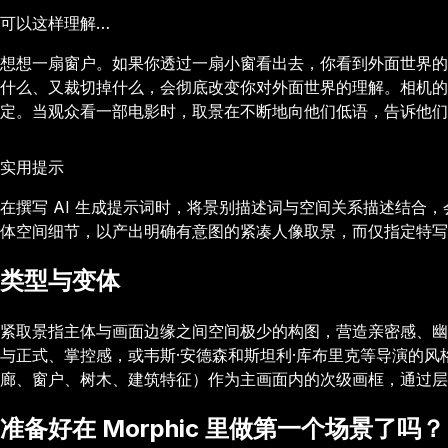
可以这样理解…
想想一扇窗户。如果你透过一扇小窗看出去，你看到外面世界的
什么、又裁切掉什么，会彻底改变你对外面世界的理解。相机的
定。当观众看一部电影时，取景在不断地向他们低语，告诉他们
实用提示
在撰写 AI 生成提示词时，将景别描述词与空间关系描述结
体空间细节，以产出明确有意图的紧凑人像取景，而仅指定特写
类型与变体
紧取景指主体与画面边缘之间空间极少的构图，营造亲密感、幽
与正式、掌控感，或韦斯·安德森和斯坦利·库布里克等导演的
廊、窗户、树木、建筑特征）作为主画面内的次级画框，通过层
准备好在 Morphic 里做第一个场景了吗？