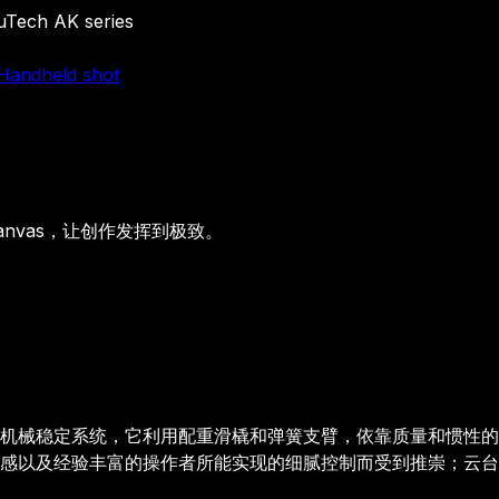
uTech AK series
Handheld shot
anvas，让创作发挥到极致。
机械稳定系统，它利用配重滑橇和弹簧支臂，依靠质量和惯性的
质感以及经验丰富的操作者所能实现的细腻控制而受到推崇；云