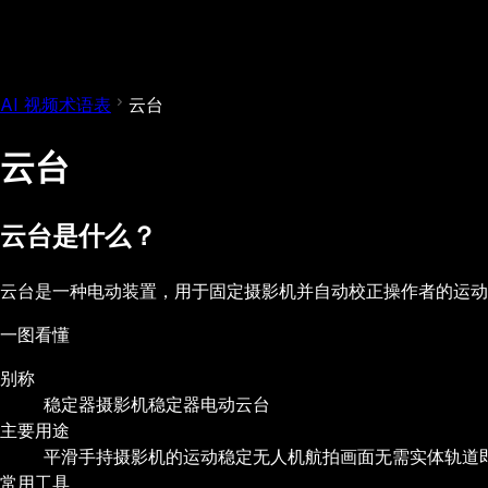
AI 视频术语表
云台
云台
云台是什么？
云台是一种电动装置，用于固定摄影机并自动校正操作者的运动
一图看懂
别称
稳定器
摄影机稳定器
电动云台
主要用途
平滑手持摄影机的运动
稳定无人机航拍画面
无需实体轨道
常用工具