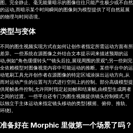
图。完全静止、毫无能量暗示的图像往往只能产生极少或不自然
的运动,而暗示某个时间瞬间的图像则为模型提供了可自然延展
的物理与时间语境。
类型与变体
不同的图生视频实现方式在如何让创作者指定所需运动方面有所
差异。一些系统在源图像之外结合文本提示词来描述预期的运
动,例如"角色缓缓转头""镜头后拉,展现周围的景观";另一些则完
全依赖模型对图像视觉内容中可能运动的推断。某些平台中的运
动笔刷工具允许创作者在源图像的特定区域涂抹出运动方向,从
而对运动产生的位置与方式进行空间上的控制。部分高级模型提
供尾帧条件控制,允许同时指定起始帧和结束帧,由模型生成两者
之间的过渡。一些平台还专门为图生视频提供镜头控制模式,可
以独立于主体运动来指定镜头移动的类型(横摇、俯仰、推轨、
环绕)。
准备好在 Morphic 里做第一个场景了吗？