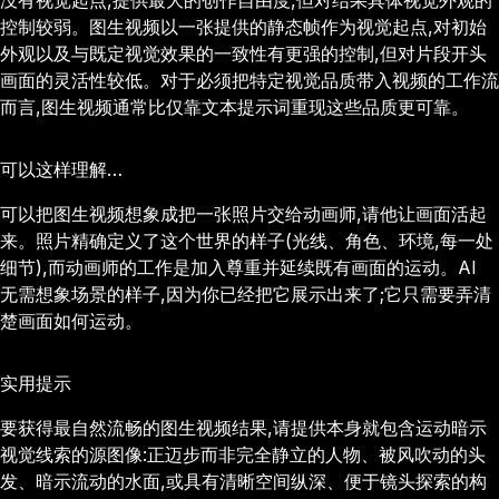
没有视觉起点,提供最大的创作自由度,但对结果具体视觉外观的
控制较弱。图生视频以一张提供的静态帧作为视觉起点,对初始
外观以及与既定视觉效果的一致性有更强的控制,但对片段开头
画面的灵活性较低。对于必须把特定视觉品质带入视频的工作流
而言,图生视频通常比仅靠文本提示词重现这些品质更可靠。
可以这样理解…
可以把图生视频想象成把一张照片交给动画师,请他让画面活起
来。照片精确定义了这个世界的样子(光线、角色、环境,每一处
细节),而动画师的工作是加入尊重并延续既有画面的运动。AI
无需想象场景的样子,因为你已经把它展示出来了;它只需要弄清
楚画面如何运动。
实用提示
要获得最自然流畅的图生视频结果,请提供本身就包含运动暗示
视觉线索的源图像:正迈步而非完全静立的人物、被风吹动的头
发、暗示流动的水面,或具有清晰空间纵深、便于镜头探索的构