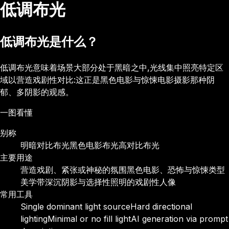
低调布光
低调布光是什么？
低调布光意味着场景大部分处于黑暗之中,光线集中照亮特定区
域以营造戏剧性对比:这正是黑色电影与惊悚电影摄影那种阴
郁、多阴影的观感。
一图看懂
别称
明暗对比布光
黑色电影布光
高对比布光
主要用途
营造戏剧、紧张或神秘的氛围
黑色电影、恐怖与惊悚类型
美学
带深沉阴影与选择性照明的戏剧性人像
常用工具
Single dominant light source
Hard directional
lighting
Minimal or no fill light
AI generation via prompt