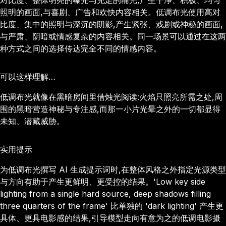
对比度、整体明亮的曝光与充足的辅光,产生干净、积极、均匀
照明的画面,与喜剧、广告和欢快内容相关。低调布光使用高对
比度、集中的照明与深沉的阴影,产生紧张、戏剧或神秘的画面,
与严肃、阴暗或情感复杂的内容相关。同一场景可以通过在这两
种方式之间的选择传达完全不同的情感内容。
可以这样理解…
低调布光就像在黑暗房间里借烛光阅读:火焰只照亮所需之处,周
围的黑暗营造神秘与专注感,而那一小片光晕之外的一切都显得
未知、潜藏威胁。
实用提示
为低调布光撰写 AI 生成提示词时,在整体风格之外指定光源类型
与方向有助于产生更鲜明、更受控的结果。'Low key side
lighting from a single hard source, deep shadows filling
three quarters of the frame' 比单独的 'dark lighting' 产生更
具体、更具电影感的结果,引导模型走向有意为之的低调电影摄