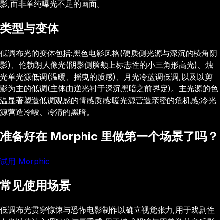
影,而非单纯曝光不足的画面。
类型与变体
低调布光的变体包括:黑色电影风格(硬质侧光源与深沉的棱角阴
影)、伦勃朗人像光(阴影侧脸颊上标志性的小三角形高光)、烛
光单光源低调(温暖、摇曳的质感)、月光冷蓝调低调,以及以剪
影为主的低调(主体由逆光衬于深沉黑暗之前界定)。主光源的色
温显著塑造低调观感的情感质感:暖光源营造亲密的危机感;冷光
源营造冷峻、冷清的黑暗。
准备好在 Morphic 里做第一个场景了吗？
试用 Morphic
常见使用场景
低调布光贯穿惊悚与恐怖电影制作以确立视觉张力,用于戏剧性