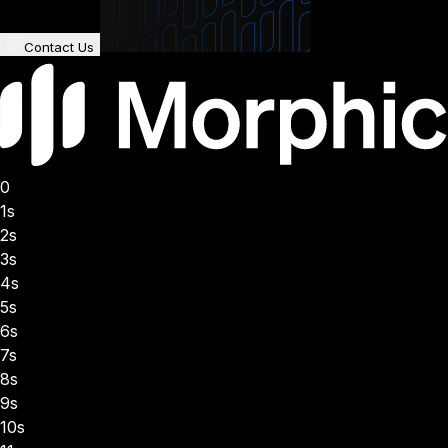
Contact Us
0
1s
2s
3s
4s
5s
6s
7s
8s
9s
10s