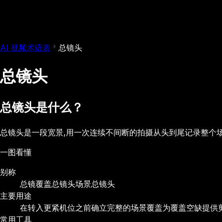
AI 视频术语表
总镜头
总镜头
总镜头是什么？
总镜头是一段宽景,用一次连续不间断的拍摄从头到尾记录整个
一图看懂
别称
总镜
覆盖总镜头
场景总镜头
主要用途
在转入更紧机位之前确立完整的场景覆盖
为覆盖空缺提供
常用工具