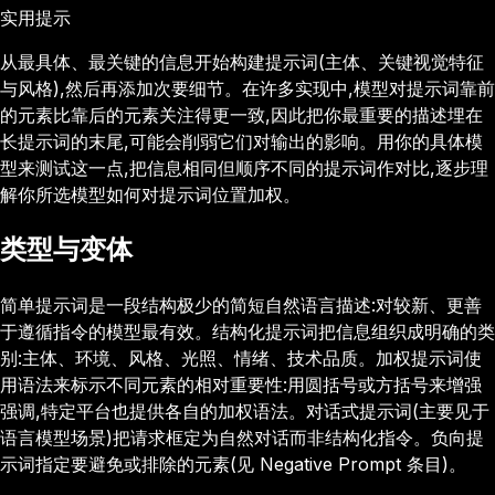
实用提示
从最具体、最关键的信息开始构建提示词(主体、关键视觉特征
与风格),然后再添加次要细节。在许多实现中,模型对提示词靠前
的元素比靠后的元素关注得更一致,因此把你最重要的描述埋在
长提示词的末尾,可能会削弱它们对输出的影响。用你的具体模
型来测试这一点,把信息相同但顺序不同的提示词作对比,逐步理
解你所选模型如何对提示词位置加权。
类型与变体
简单提示词是一段结构极少的简短自然语言描述:对较新、更善
于遵循指令的模型最有效。结构化提示词把信息组织成明确的类
别:主体、环境、风格、光照、情绪、技术品质。加权提示词使
用语法来标示不同元素的相对重要性:用圆括号或方括号来增强
强调,特定平台也提供各自的加权语法。对话式提示词(主要见于
语言模型场景)把请求框定为自然对话而非结构化指令。负向提
示词指定要避免或排除的元素(见 Negative Prompt 条目)。