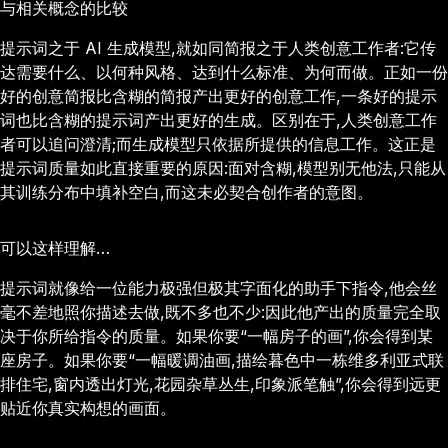
与相关概念的比较
提示词之于 AI 生成模型,就如同简报之于人类创意工作者:它传
达需要什么、以何种风格、达到什么标准、为何而做。正如一份
好的创意简报比含糊的简报产出更好的创意工作,一条好的提示
词也比含糊的提示词产出更好的生成。区别在于,人类创意工作
者可以追问澄清;而生成模型只依据所提供的信息工作。这正是
提示词质量如此直接重要的原因:面对含糊,模型别无他法,只能从
其训练分布中填补空白,而这未必契合创作者的意图。
可以这样理解…
提示词就像给一位能力极强但极其字面化的助手下指令,他会丝
毫不差地照你描述去做,既不多也不少:因此他产出的质量完全取
决于你所给指令的质量。如果你要“一幅房子的画”,你会得到某
座房子。如果你要“一幅暖调油画,描绘暮色中一栋维多利亚式联
排住宅,窗内透出灯光,花园杂草丛生,印象派笔触”,你会得到远更
贴近你真实构想的画面。