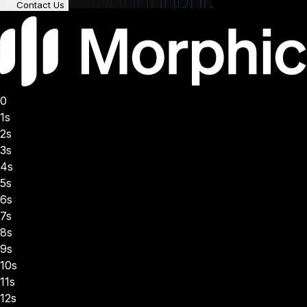
Contact Us
0
1s
2s
3s
4s
5s
6s
7s
8s
9s
10s
11s
12s