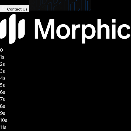
Contact Us
0
1s
2s
3s
4s
5s
6s
7s
8s
9s
10s
11s