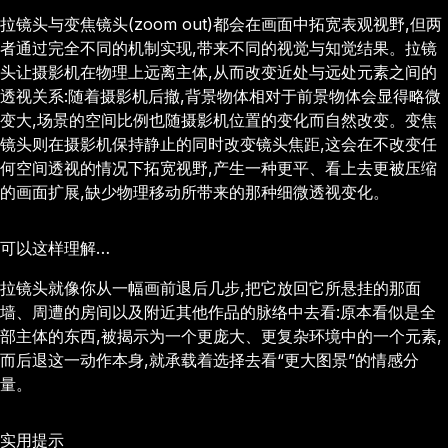
拉镜头与变焦镜头(zoom out)都会在画面中拓宽表观视野,但两
者通过完全不同的机制实现,带来不同的视觉与知觉结果。拉镜
头让摄影机在物理上远离主体,从而改变近处与远处元素之间的
透视关系:随着摄影机后撤,背景物体相对于前景物体会显得略微
变大,场景的空间比例也随摄影机位置的变化而自然改变。变焦
镜头则在摄影机保持静止的同时改变镜头焦距,这会在不改变任
何空间透视的情况下拓宽视野,产生一种更平、看上去更被压缩
的画面扩展,缺少物理移动所带来的那种细微透视变化。
可以这样理解…
拉镜头就像你从一幅画前退后几步,把它放回它所悬挂的那面
墙、周遭的房间以及附近其他作品的脉络中去看:原本看似是全
部主体的东西,被揭示为一个更庞大、更复杂环境中的一个元素,
而后退这一动作本身,就承载着选择去看“更大图景”的情感分
量。
实用提示