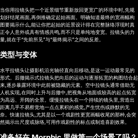
当你用拉镜头把一个近景细节重新放回更宽广的环境中时,先规
划好结尾画面,再倒推确定起始画面。明确知道最终的宽画幅构
图要揭示什么,能让你把起始的近景设计得在完整脉络浮现时真
正令人意外或具有情感共鸣,而不只是单纯地变宽。拉镜头的力
量,就在于“先前所见”与“最终揭示”之间的反差。
类型与变体
水平拉镜头让摄影机沿光轴径直向后移动,是这一运动最常见的
形式。后撤揭示式拉镜头把向后的运动与逐渐拓宽的构图结合起
来,逐步暴露环境中此前被隐藏的元素。空中拉镜头通常借助无
人机实现,在同时上升与后撤中,把视角从地面或较高的起点拓宽
为高远、开阔的全景。缓慢拉镜头在一个持续的镜头里,营造出
距离几乎不易察觉地一点点累积的感觉,产生忧伤或静默的无
奈。快速拉镜头,尤其是以一个戏剧性更宽画幅收尾的那种,会突
然揭示出尺度或脉络,可用作戏剧性的标点或制造喜剧效果。
准备好在 Morphic 里做第一个场景了吗？