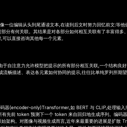
位编辑从头到尾通读文本,在读到后文时努力回忆前文:等他们读到
责部分有何关联。其结果是对各部分如何相互关联有了丰富得多
时,可以直接咨询其他每一个元素。
写提示。由于自注意力允许模型把提示的所有部分相互关联,一个结构
流畅描述、表达各元素如何协同的提示,往往比单纯罗列所期望特征的
器(encoder-only)Transformer,如 BERT 与 C
通过从所有先前 token 预测下一个 token 来自回归地生成序列。编码器，
构。对图像与视频生成而言,近年来最重要的进展是扩散 Transf