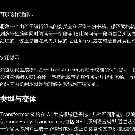
可以这样理解…
想象一个由若干编辑组成的委员会在评审一份书稿。循环架构就像一
则像每位编辑同时阅读每一个段落,彼此询问每一段与自己所负
处理的。这正是自注意力所做的:它让每个元素在构造自身表征
实用提示
知道现代生成模型基于 Transformer,有助于校准如何
如何与情绪关联),会比一串彼此脱节的属性被处理得更流畅。写成
的注意力机制本就是为理解关系结构而建立的。
类型与变体
Transformer 架构在 AI 生成领域已演化出几种不同形态。仅编码
(decoder-only)Transformer,包括 GPT 系列语言模型,
一个输入序列并生成一个输出序列,这正是奠基论文中所描述的原始架