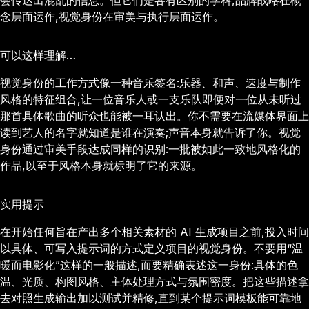
会传达出混乱的信息。但它们是各有区别的学科,品牌战略在概
念层面运作,视觉身份在审美与执行层面运作。
可以这样理解…
视觉身份的工作方式像一种音乐签名:乐器、和声、速度与制作
风格的特征组合,让一位音乐人或一支乐队即便对一位从未听过
那首具体歌曲的听众也能被一耳认出。你不需要在流媒体界面上
读到艺人的名字就知道是谁在演奏;声音本身就告诉了你。视觉
身份通过审美手段达成同样的识别:一批被如此一致地风格化的
作品,以至于风格本身就标明了它的来源。
实用提示
在开始任何旨在产出多个相关素材的 AI 生成项目之前,投入时间
以具体、可写入提示词的方式定义项目的视觉身份。不要用“温
暖而电影化”这样的一般描述,而要精确表述这一身份:具体的色
温、光质、构图风格、主体处理方式与氛围密度。把这些描述拿
去对照生成输出加以测试并精修,直到某个提示词模板能可靠地