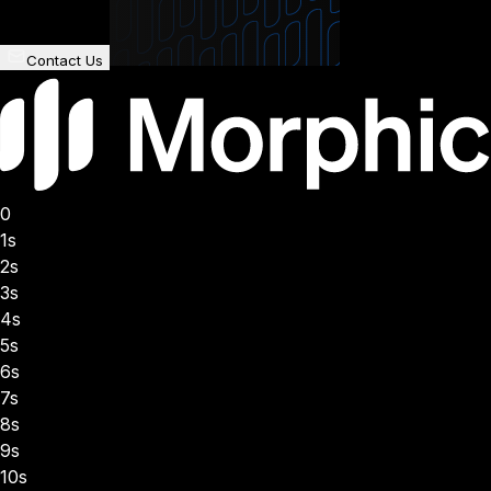
Contact Us
0
1s
2s
3s
4s
5s
6s
7s
8s
9s
10s