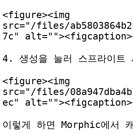
<figure><img 
src="/files/ab5803864b2
7c" alt=""><figcaption>
4. 생성을 눌러 스프라이트 
<figure><img 
src="/files/08a947dba4b
ec" alt=""><figcaption>
이렇게 하면 Morphic에서