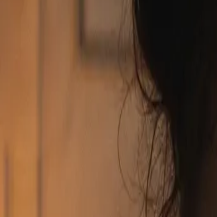
Resources
/
Gemini Omni Flash: 완전 가