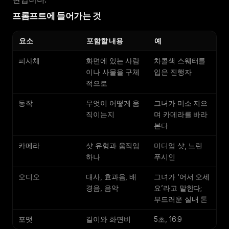
프롬프트에 들어가는 것
요소
포함할 내용
예
피사체
화면에 있는 사람
차콜색 스웨터를
이나 사물을 구체
입은 진행자
적으로
동작
무엇이 어떻게 움
그녀가 미소 지으
직이는지
며 카메라를 바라
본다
카메라
샷 유형과 움직임
미디엄 샷, 느린
하나
푸시인
오디오
대사, 효과음, 배
그녀가 ‘어서 오세
경음, 음악
요’라고 말한다;
부드러운 실내 톤
포맷
길이와 화면비
5초, 16:9