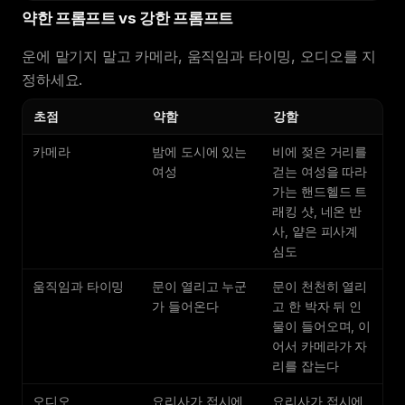
약한 프롬프트 vs 강한 프롬프트
운에 맡기지 말고 카메라, 움직임과 타이밍, 오디오를 지
정하세요.
초점
약함
강함
카메라
밤에 도시에 있는
비에 젖은 거리를
여성
걷는 여성을 따라
가는 핸드헬드 트
래킹 샷, 네온 반
사, 얕은 피사계
심도
움직임과 타이밍
문이 열리고 누군
문이 천천히 열리
가 들어온다
고 한 박자 뒤 인
물이 들어오며, 이
어서 카메라가 자
리를 잡는다
오디오
요리사가 접시에
요리사가 접시에