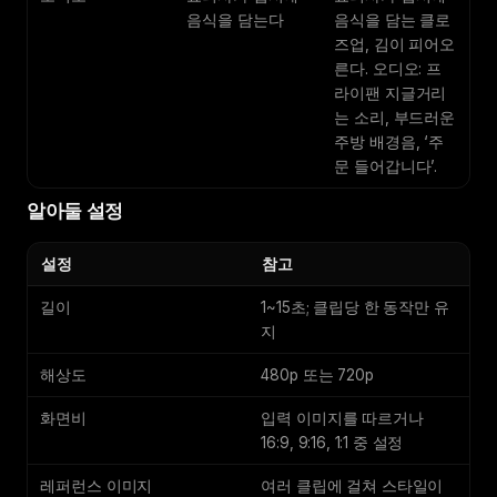
음식을 담는다
음식을 담는 클로
즈업, 김이 피어오
른다. 오디오: 프
라이팬 지글거리
는 소리, 부드러운
주방 배경음, ‘주
문 들어갑니다’.
알아둘 설정
설정
참고
길이
1~15초; 클립당 한 동작만 유
지
해상도
480p 또는 720p
화면비
입력 이미지를 따르거나
16:9, 9:16, 1:1 중 설정
레퍼런스 이미지
여러 클립에 걸쳐 스타일이