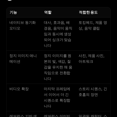
기능
역할
적합한 용도
네이티브 동기화
대사, 효과음, 배
토킹헤드, 제품 영
오디오
경음, 음악이 움직
상, 음악 클립
임과 동시에 생성
되어 싱크가 맞습
니다
정지 이미지 애니
정지 이미지를 원
사진, 제품 사진,
메이션
본의 빛, 색감, 질
아트워크
감을 유지한 채 움
직임으로 전환합
니다
비디오 확장
마지막 프레임에
스토리 시퀀스, 긴
서 이어서 더 긴
호흡의 장면
시퀀스로 확장합
니다
레퍼런스 기반 생
레퍼런스 이미지
일관된 캐릭터, 스