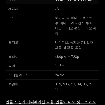
제공처
xAI
모드
이미지-투-비디오, 텍스트-
투-비디오, 레퍼런스-투-비
디오, 비디오 편집, 비디오 확
장
오디오
네이티브, 동기화 (대사, 효
과음, 배경음, 음악)
해상도
480p 또는 720p
길이
1~15초
프레임 레이트
24 fps
화면비
16:9, 9:16, 4:3, 3:4, 3:2, 2:3,
1:1
인물 사진에 애니메이션 적용: 인물이 미소 짓고 카메라