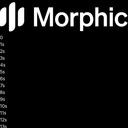
0
1s
2s
3s
4s
5s
6s
7s
8s
9s
10s
11s
12s
13s