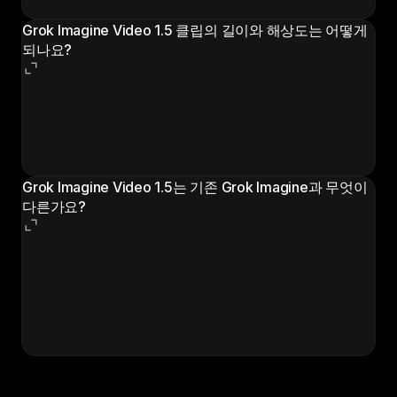
수도 있습니다.
Grok Imagine Video 1.5 클립의 길이와 해상도는 어떻게
되나요?
클립은 480p 또는 720p, 24 fps로 1~15초까지 생성됩
니다. 이미지-투-비디오에서는 화면비가 입력 이미지를
따르며, 가로형·정사각형·세로형 납품에 맞춰 비율을 직
접 설정할 수도 있습니다.
Grok Imagine Video 1.5는 기존 Grok Imagine과 무엇이
다른가요?
기존 Grok Imagine은 텍스트-투-이미지, 이미지 편집,
여러 비디오 경로를 아우르는 xAI의 크로스모달 모델입
니다. Grok Imagine Video 1.5는 이미지-투-비디오에 맞
춰 네이티브 동기화 오디오, 립싱크 대사, 비디오 확장을
갖춘 전용 비디오 릴리스입니다.