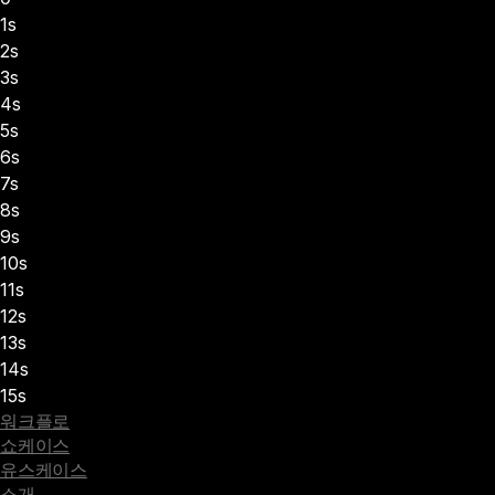
1s
2s
3s
4s
5s
6s
7s
8s
9s
10s
11s
12s
13s
14s
15s
워크플로
쇼케이스
유스케이스
소개