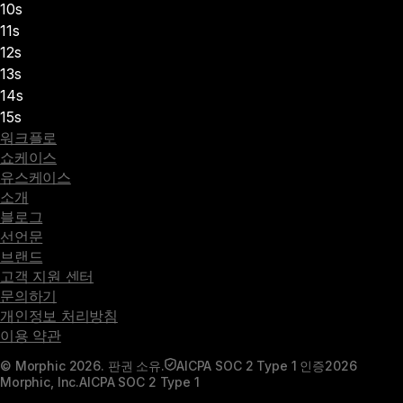
10s
11s
12s
13s
14s
15s
워크플로
쇼케이스
유스케이스
소개
블로그
선언문
브랜드
고객 지원 센터
문의하기
개인정보 처리방침
이용 약관
© Morphic 2026. 판권 소유.
AICPA SOC 2 Type 1 인증
2026
Morphic, Inc.
AICPA SOC 2 Type 1