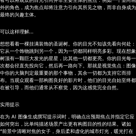
者可以将观众的目光引向并非主要主体的焦点：例如一个望向画
外的角色，成为焦点却将注意力引向其所见之物，而非自身成为
最终的兴趣主体。
可以这样理解…
想想看着一棵挂满装饰的圣诞树。你的目光不知该先看向何处：
它从一个饰物跳到另一个，因为一切都同样明亮多彩。现在想象
树顶有一颗巨大发光的星星，比其他一切都更亮。你的目光每一
次都会径直先投向它，然后再一路向下。那就是视觉焦点：图像
中你的大脑判定最重要的那个事物，其余一切都为支持它而排
布。当观众观看一部构图良好的影片时，他们的目光自始至终都
在被引导，而他们通常从不察觉，因为这感觉完全自然。
实用提示
在为 AI 图像生成撰写提示词时，明确点出预期焦点并指定它应
如何突出，比单纯描述场景产出更有构图目的性的结果。诸如
“前景中清晰对焦的女子，身后柔和虚化的城市灯光，暖光打在