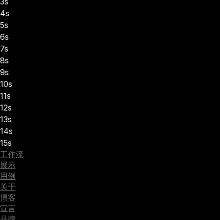
3s
4s
5s
6s
7s
8s
9s
10s
11s
12s
13s
14s
15s
工作流
展示
用例
关于
博客
宣言
品牌