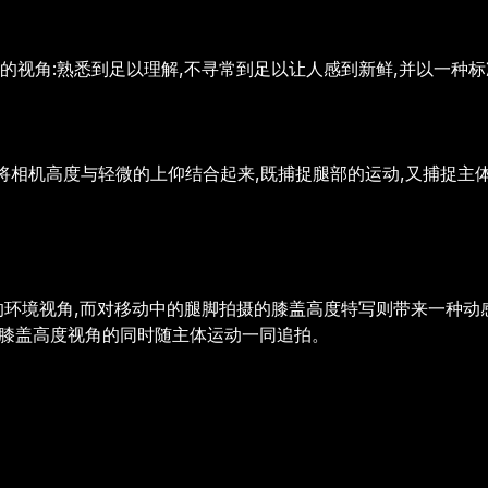
的视角:熟悉到足以理解,不寻常到足以让人感到新鲜,并以一种
影" 将相机高度与轻微的上仰结合起来,既捕捉腿部的运动,又捕
的环境视角,而对移动中的腿脚拍摄的膝盖高度特写则带来一种动
致膝盖高度视角的同时随主体运动一同追拍。