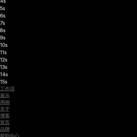
4s
5s
6s
7s
8s
9s
10s
11s
12s
13s
14s
15s
工作流
展示
用例
关于
博客
宣言
品牌
帮助中心