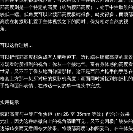
何仰视主体的摄影机位置，可从略低于平视到大幅贴近地面。髋
部高度则是一个特定的高度（约为腰部高度），处于中性取景的
较低一端。低角度可以比髋部高度极端得多、畸变得多，而髋部
高度在将摄影机置于主体视线之下的同时，保持相对自然的视
角。
可以这样理解…
可以把髋部高度想象成有人稍稍蹲下、透过端在腹部高度的取景
器观看时所得到的视角：你从一个接地气、富有身体感的高度看
世界，又不至于像从地面仰望那样。这正是西部片枪手的手悬在
枪套上方那一刻所对应的摄影机高度：画面同时捕捉到扣扳机的
手指和面部表情，在传达一切的单一镜头中完成。
实用提示
髋部高度与中等广角焦距（约 28 至 35mm 等效）配合时效果
尤佳，因为这种略微向上的视角清晰可见，又不会因极广镜头的
边缘畸变而无意间夸大效果。将髋部高度与构图妥当、在主体头