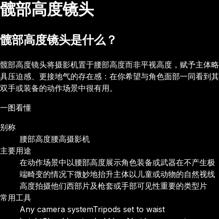
髋部高度镜头
髋部高度镜头是什么？
髋部高度镜头将摄影机置于腰部高度而非平视高度，赋予主体略
具压迫感、更接地气的存在感：在你希望与角色面部一同看到其
双手或装备的动作场景中很有用。
一图看懂
别称
腰部高度
腰高摄影机
主要用途
在动作场景中以腰部高度展示角色装备或武器
在不产生极
端畸变的情况下微妙地抬升主体
以儿童或动物的自然视线
高度拍摄他们
西部片及枪套或手部可见性重要的类型片
常用工具
Any camera system
Tripods set to waist