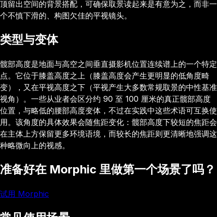
顶留出空间的背景搭配，可确保取景读起来是有意为之，而非一
个不慎下滑的、构图欠佳的平视镜头。
类型与变体
髋部高度是地面与高空之间垂直摄影机位置连续谱上的一个特定
点。它位于膝盖高度之上（膝盖高度会产生更明显的低角度畸
变），又在平视高度之下（平视产生大多数常规取景的中性基准
视角）。一些从业者会区分约 90 至 100 厘米的真正髋部高度
位置，与略低的腰部高度变体，不过在实践中这些术语可互换使
用。该角度的具体效果会随焦距变化：髋部高度下较短的焦距会
在主体上方保留更多环境语境，而较长的焦距则更清晰地强调这
种略微向上的视感。
准备好在 Morphic 里做第一个场景了吗？
试用 Morphic