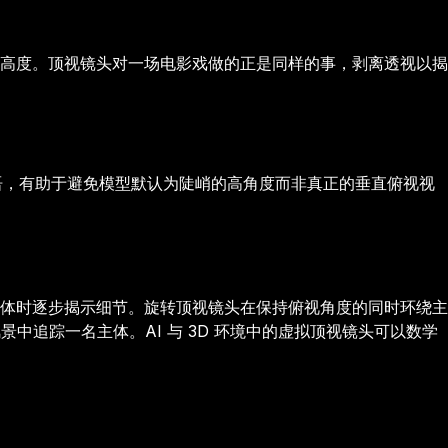
高度。顶视镜头对一场电影戏做的正是同样的事，剥离透视以揭
限定语，有助于避免模型默认为陡峭的高角度而非真正的垂直俯视视
体时逐步揭示细节。旋转顶视镜头在保持俯视角度的同时环绕主
景中追踪一名主体。AI 与 3D 环境中的虚拟顶视镜头可以数学