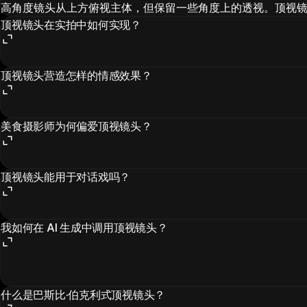
高角度镜头从上方俯视主体，但保留一些角度上的透视。顶视镜
顶视镜头在实拍中如何实现？
顶视镜头营造怎样的情感效果？
美食摄影师为何偏爱顶视镜头？
顶视镜头能用于对话戏吗？
我如何在 AI 生成中调用顶视镜头？
什么是巴斯比·伯克利式顶视镜头？