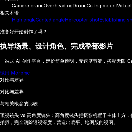
Camera crane
Overhead rig
Drone
Ceiling mount
Virtua
相关术语
High angle
Canted angle
Helicopter shot
Establishing s
准备好开始创作了吗？
执导场景、设计角色、完成整部影片
一站式 AI 创作平台，定价简单透明，无速度节流，搭配无限 C
试用 Morphic
对比与差异
对比与差异
与相关概念的比较
顶视镜头 vs 高角度镜头：高角度镜头把摄影机置于主体上方
拍摄，完全消除透视深度，营造出扁平、地图般的视图。