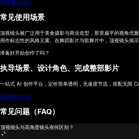
试用 Morphic
常见使用场景
顶视镜头被广泛用于美食摄影与商业造型，那里扁平的视角优雅
用作标志性的风格元素。在舞蹈影片与歌舞片中，顶视镜头揭示
准备好开始创作了吗？
执导场景、设计角色、完成整部影片
一站式 AI 创作平台，定价简单透明，无速度节流，搭配无限 C
试用 Morphic
常见问题（FAQ）
顶视镜头与高角度镜头有何区别？