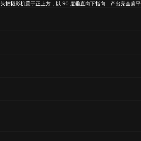
头把摄影机置于正上方，以 90 度垂直向下指向，产出完全扁