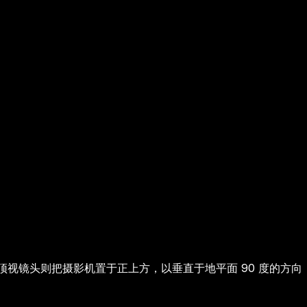
顶视镜头则把摄影机置于正上方，以垂直于地平面 90 度的方向