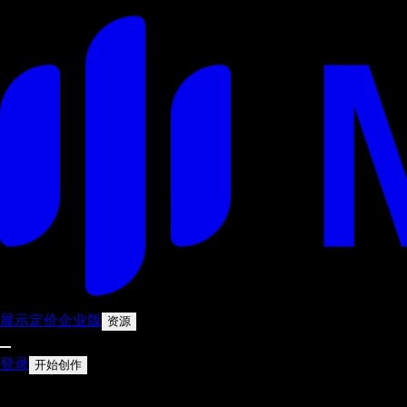
展示
定价
企业版
资源
登录
开始创作