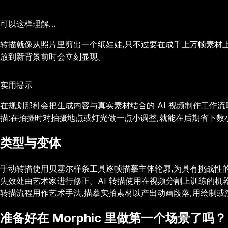
可以这样理解…
转描就像从照片里剪出一个纸娃娃,只不过要在成千上万帧素材
放到新背景前时会立刻显现。
实用提示
在规划那种会把生成内容与真实素材结合的 AI 视频制作工作
描:在拍摄时对拍摄地点或灯光做一点小调整,就能在后期省下数
类型与变体
手动转描使用贝塞尔样条工具逐帧描摹主体轮廓,为具有挑战性
失效处由艺术家进行修正。AI 转描使用在视频分割上训练的机
转描流程用作艺术手法,描摹实拍素材以产出动画段落,用绘制
准备好在 Morphic 里做第一个场景了吗？