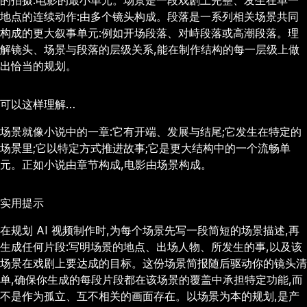
的拍摄:电影的最小单元。场景是一段戏剧上完整、发生在单一
地点的连续动作:由多个镜头构成。段落是一系列相关场景共同
构成的更大叙事单元:例如开场段落、对峙段落或高潮段落。理
解镜头、场景与段落的层级关系,能在制作结构的每一层级上做
出恰当的规划。
可以这样理解…
场景就像小说中的一章:它有开端、发展与结尾;它发生在特定的
场景里;它以特定方式推进故事;它是更大结构中的一个流畅单
元。正如小说由章节构成,电影由场景构成。
实用提示
在规划 AI 视频制作时,为每个场景先写一段简短的场景描述,再
生成任何片段:写明场景的地点、出场人物、所发生的事,以及该
场景在戏剧上要达成的目标。这份场景简报随后驱动你的镜头清
单,确保你生成的每段片段都在该场景的覆盖中承担特定功能,而
不是作为孤立、互不相关的画面存在。以场景为本的规划,是产