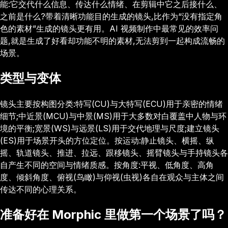
能:它交代什么信息、传达什么情绪、在剪辑中它之后接什么、
之前是什么?带着清晰功能目的生成的镜头,比作为“没有指定角
色的素材”生成的镜头更有用。AI 视频制作中最常见的效率问
题,就是生成了好看却功能不明的素材,无法剪到一起构成流畅的
场景。
类型与变体
镜头主要按构图分类:特写(CU)与大特写(ECU)用于亲密的情绪
细节;中近景(MCU)与中景(MS)用于大多数对白覆盖中人物与环
境的平衡;宽景(WS)与远景(LS)用于交代地理与尺度;建立镜头
(ES)用于场景开头的方位定位。按运动:静止镜头、横摇、纵
摇、轨道镜头、推进、拉远、跟移镜头、摇臂镜头与手持镜头各
自产生不同的空间与情绪质感。按角度:平视、低角度、高角
度、倾斜角度、俯视(鸟瞰)与仰视(虫视)各自在观众与主体之间
传达不同的心理关系。
准备好在 Morphic 里做第一个场景了吗？