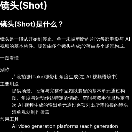
镜头(Shot)
镜头(Shot)是什么？
镜头是一段从开始到停止、单一未被剪断的片段:每部电影与 AI
视频的基本构件。场景由多个镜头构成;段落由多个场景构成。
一图看懂
别称
片段
拍摄(Take)
摄影机角度
生成(在 AI 视频语境中)
主要用途
提供场景、段落与完整作品赖以装配的基本单元
通过构
图、角度与运动传达特定的情绪、空间与叙事信息
界定每
次 AI 视频生成的输出单元
通过逐项列出所需拍摄的镜头
清单规划制作覆盖
常用工具
AI video generation platforms (each generation