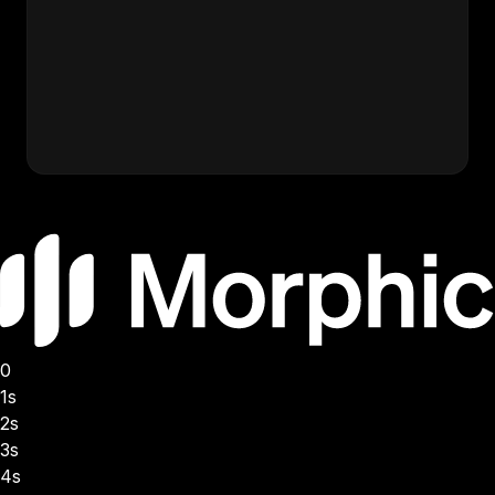
Utilisez exactement les mêmes images de référence
pour toutes les générations de votre série.
Sauvegardez vos références de personnages, guides
de style et prompts réussis. La réutilisation de
références identiques garantit la cohérence visuelle
d'une vidéo à l'autre.
0
1s
2s
3s
4s