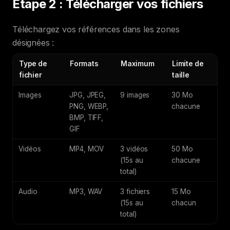
Étape 2 : Télécharger vos fichiers
Téléchargez vos références dans les zones
désignées :
Type de
Formats
Maximum
Limite de
fichier
taille
Images
JPG, JPEG,
9 images
30 Mo
PNG, WEBP,
chacune
BMP, TIFF,
GIF
Vidéos
MP4, MOV
3 vidéos
50 Mo
(15s au
chacune
total)
Audio
MP3, WAV
3 fichiers
15 Mo
(15s au
chacun
total)