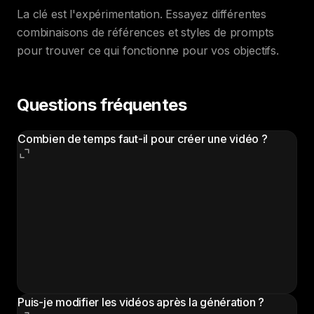
La clé est l'expérimentation. Essayez différentes
combinaisons de références et styles de prompts
pour trouver ce qui fonctionne pour vos objectifs.
Questions fréquentes
Combien de temps faut-il pour créer une vidéo ?
La plupart des vidéos sont générées en 2 à 5 minutes
après avoir cliqué sur le bouton de génération. Les
vidéos complexes de 15 secondes en haute
résolution peuvent prendre un peu plus de temps. Le
temps de préparation (collecte des références,
rédaction des prompts) varie selon votre projet mais
prend généralement 5 à 10 minutes.
Puis-je modifier les vidéos après la génération ?