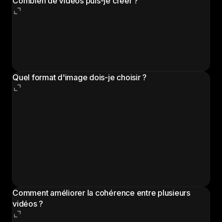
Combien de vidéos puis-je créer ?
Cela dépend de votre type de compte et de votre
forfait. Consultez le tableau de bord de votre compte
sur
Morphic
pour voir votre utilisation et vos limites
actuelles.
Quel format d'image dois-je choisir ?
Seedance 2.0 prend en charge six formats d'image :
16:9 (YouTube, ordinateur), 9:16 (TikTok, Instagram
Reels), 1:1 (fil Instagram), 4:3 (médias traditionnels),
3:4 (contenu vertical) et 21:9 (cinématique ultra-
large). Choisissez en fonction de votre plateforme de
publication. En cas de doute, le 16:9 est l'option la
plus polyvalente.
Comment améliorer la cohérence entre plusieurs
vidéos ?