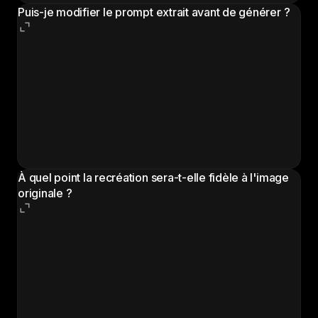
Puis-je modifier le prompt extrait avant de générer ?
Oui. Le prompt extrait est un texte entièrement
modifiable. Vous pouvez ajuster des éléments
spécifiques comme changer la palette de couleurs,
remplacer le sujet ou modifier l'ambiance avant de
lancer une génération. Cela fait des prompts extraits
un point de départ puissant pour des variations
créatives.
À quel point la recréation sera-t-elle fidèle à l'image
originale ?
La recréation capture les qualités visuelles
essentielles de l'original, notamment le style,
l'ambiance, la composition et les caractéristiques
techniques. Ce ne sera pas une copie pixel par pixel,
et c'est volontaire. L'objectif est un prompt qui