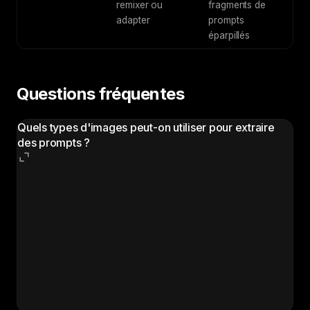
remixer ou
fragments de
adapter
prompts
éparpillés
Questions fréquentes
Quels types d'images peut-on utiliser pour extraire
des prompts ?
N'importe quelle image fonctionne : photographies,
illustrations numériques, art généré par IA,
peintures, créations graphiques ou captures d'écran.
Le workflow analyse les propriétés visuelles quel que
soit le mode de création de l'original. Les images plus
détaillées donnent des prompts plus précis, mais les
images web standard produisent de très bons
résultats.