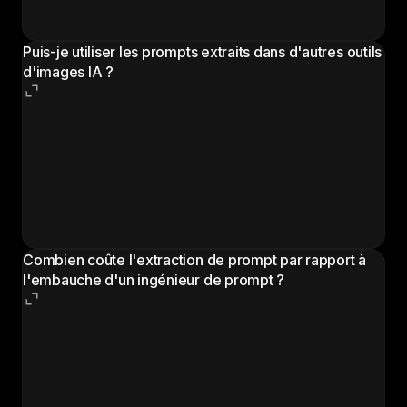
produit de manière fiable des images avec le même
aspect et la même sensation, pas un duplicata exact.
Puis-je utiliser les prompts extraits dans d'autres outils
d'images IA ?
Le prompt extrait est un texte descriptif standard.
Vous pouvez le copier et l'utiliser dans n'importe
quel outil de génération d'images IA qui accepte les
prompts textuels. Le prompt est optimisé pour
Morphic mais se traduit bien vers d'autres
plateformes.
Combien coûte l'extraction de prompt par rapport à
l'embauche d'un ingénieur de prompt ?
Les ingénieurs de prompt freelance facturent de 50 à
200 $ de l'heure pour analyser des images de
référence et rédiger des prompts efficaces. Le
workflow de rétro-ingénierie d'image de Morphic est