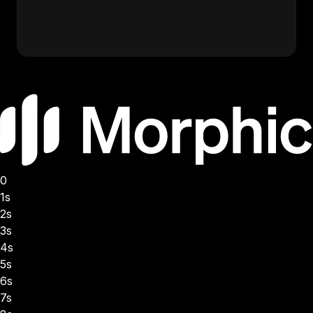
inclus dans votre abonnement et fournit des prompts
structurés avec des recréations vérifiées en quelques
secondes.
0
1s
2s
3s
4s
5s
6s
7s