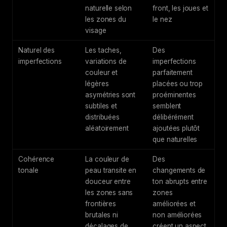
naturelle selon
front, les joues et
les zones du
le nez
visage
Naturel des
Les taches,
Des
imperfections
variations de
imperfections
couleur et
parfaitement
légères
placées ou trop
asymétries sont
proéminentes
subtiles et
semblent
distribuées
délibérément
aléatoirement
ajoutées plutôt
que naturelles
Cohérence
La couleur de
Des
tonale
peau transite en
changements de
douceur entre
ton abrupts entre
les zones sans
zones
frontières
améliorées et
brutales ni
non améliorées
décalages de
créent un aspect