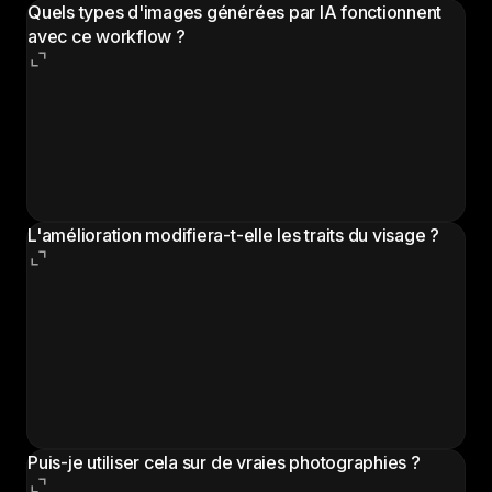
Quels types d'images générées par IA fonctionnent
avec ce workflow ?
Le workflow traite les portraits et images contenant
de la peau visible provenant de tout générateur IA, y
compris Midjourney, DALL-E, Stable Diffusion, Flux
et autres. Les portraits en gros plan comme les plans
en pied avec de la peau visible sont pris en charge.
L'amélioration modifiera-t-elle les traits du visage ?
Non. Le workflow ne modifie que la texture, le ton et
les détails de surface de la peau. La structure faciale,
les traits, l'expression et la composition globale
restent inchangés. L'amélioration est appliquée
comme un traitement de surface qui préserve
l'identité du sujet.
Puis-je utiliser cela sur de vraies photographies ?