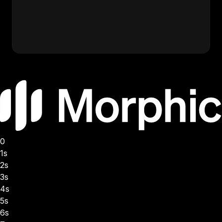
heures. Le workflow d'amélioration de peau de
Morphic est inclus dans votre abonnement Morphic
et livre des résultats en quelques secondes avec une
qualité constante pour chaque image.
0
1s
2s
3s
4s
5s
6s