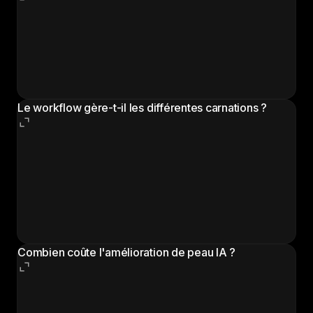
Le workflow est optimisé pour la peau générée par
IA mais peut également améliorer des photographies
réelles qui ont été trop lissées par des filtres beauté
ou une réduction de bruit agressive. Il restaure la
texture naturelle que le traitement a pu supprimer.
Le workflow gère-t-il les différentes carnations ?
Oui. L'IA adapte sa génération de texture, variation
de couleur et diffusion sous-cutanée pour
correspondre à la carnation spécifique de l'image.
L'amélioration fonctionne sur toute la gamme de
carnations et produit des résultats naturellement
appropriés pour chacune.
Combien coûte l'amélioration de peau IA ?
La retouche manuelle professionnelle coûte de 20 $
à 100 $ ou plus par image et prend 30 minutes à 2