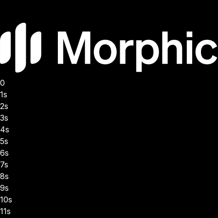
0
1s
2s
3s
4s
5s
6s
7s
8s
9s
10s
11s