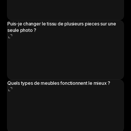
elements structurels. La forme, les proportions et les
details physiques de la piece originale restent
inchanges.
Puis-je changer le tissu de plusieurs pieces sur une
seule photo ?
Le workflow traite la surface tapissee principale de
votre image. Pour les photos avec plusieurs
meubles, lancez le workflow separement pour
chaque article afin d'appliquer differents tissus, ou
appliquez le meme tissu a l'ensemble de la scene.
Quels types de meubles fonctionnent le mieux ?
Le workflow gere les canapes, fauteuils, chaises de
salle a manger, coussins, rideaux, tetes de lit, poufs
et autres articles d'ameublement souple. Les articles
avec des surfaces en tissu clairement visibles
produisent les resultats les plus precis.