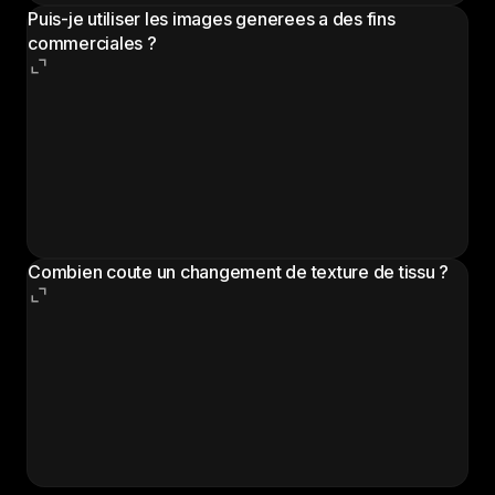
Puis-je utiliser les images generees a des fins
commerciales ?
Oui. Les images generees vous appartiennent et
peuvent etre utilisees dans des catalogues de
produits, des fiches e-commerce, des presentations
de decoration interieure et des supports marketing.
Vous etes proprietaire des productions realisees via
votre abonnement Morphic.
Combien coute un changement de texture de tissu ?
Le retapissage physique coute entre 200 et 2 000 $
par piece, et les rendus 3D professionnels coutent
entre 100 et 500 $ chacun. Le workflow de
changement de texture de tissu de Morphic est inclus
dans votre abonnement Morphic et livre des
resultats en quelques minutes.