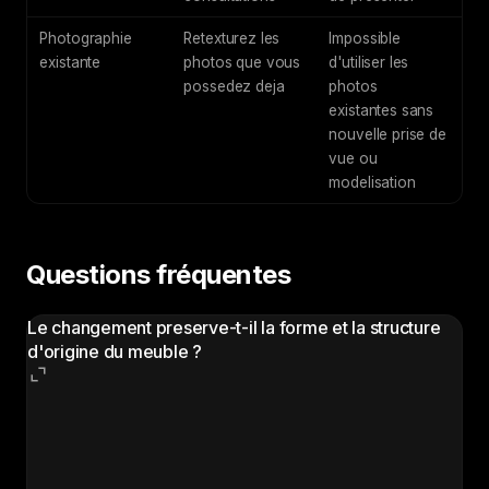
Photographie
Retexturez les
Impossible
existante
photos que vous
d'utiliser les
possedez deja
photos
existantes sans
nouvelle prise de
vue ou
modelisation
Questions fréquentes
Le changement preserve-t-il la forme et la structure
d'origine du meuble ?
Oui. Le workflow analyse la geometrie du meuble, les
coutures et les details de construction, puis applique
la nouvelle texture tout en conservant tous les