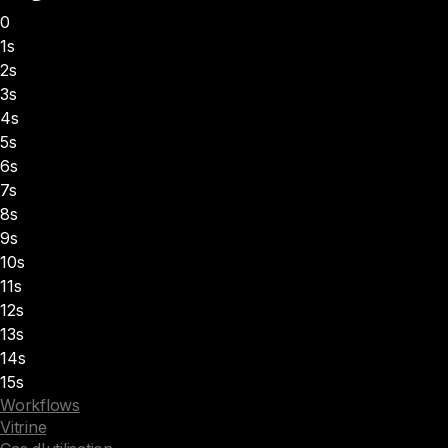
0
1s
2s
3s
4s
5s
6s
7s
8s
9s
10s
11s
12s
13s
14s
15s
Workflows
Vitrine