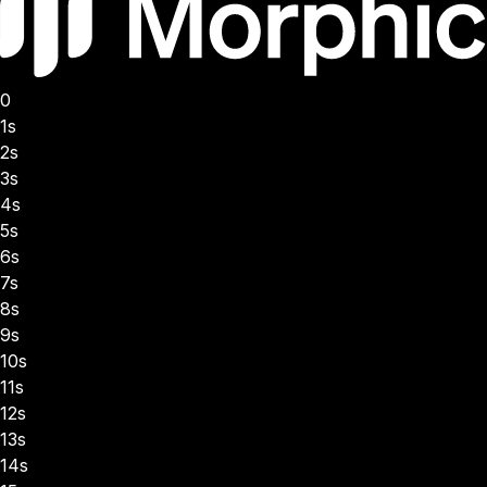
0
1s
2s
3s
4s
5s
6s
7s
8s
9s
10s
11s
12s
13s
14s