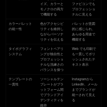
イズ、カラーと
ファビコンでも
モノクロの両方
プロフェッショ
で機能する
ナルに見える
カラーパレット
色がアクセシビ
パレットが意図
の統一性
リティを維持し
的に感じられ、
ながらパーソナ
あらゆる用途で
リティを伝える
機能する
タイポグラフィ
フォントペアリ
Web でも印刷で
システム
ングが独自性と
も一貫してポリ
プロフェッショ
ッシュされたテ
ナルな洗練さの
キスト表示
バランスを保つ
テンプレートの
ソーシャルテン
Instagramから
一貫性
プレートがプラ
LinkedIn、メール
ットフォーム間
までブランドが
でブランドアイ
統一されて見え
デンティティを
る
維持