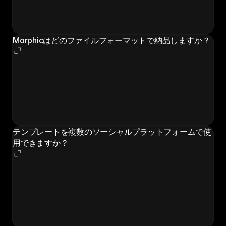
に基づいてオリジナルのロゴコンセプトを生成します。
複数のバリエーションから選択でき、生成された出力の
所有権はあなたにあります。
Morphicはどのファイルフォーマットで納品しますか？
ブランドキットには複数のフォーマットのロゴファイ
ル、16進数とRGBのカラーコード、タイポグラフィ仕
様、すべての主要プラットフォーム向けに最適化された
編集可能なソーシャルメディアテンプレートが含まれま
す。
テンプレートを複数のソーシャルプラットフォームで使
用できますか？
もちろんです。ブランドキットにはInstagram、
Facebook、LinkedIn、Twitter、Pinterest、メール向け
に最適化されたテンプレートが含まれます。提供された
テンプレートを使って、すべてのチャネルにブランドア
イデンティティを適用できます。