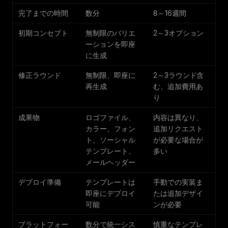
完了までの時間
数分
8～16週間
初期コンセプト
無制限のバリエ
2～3オプション
ーションを即座
に生成
修正ラウンド
無制限、即座に
2～3ラウンド含
再生成
む、追加費用あ
り
成果物
ロゴファイル、
内容は異なり、
カラー、フォン
追加リクエスト
ト、ソーシャル
が必要な場合が
テンプレート、
多い
メールヘッダー
デプロイ準備
テンプレートは
手動での実装ま
即座にデプロイ
たは追加デザイ
可能
ンが必要
プラットフォー
数分で統一シス
慎重なテンプレ