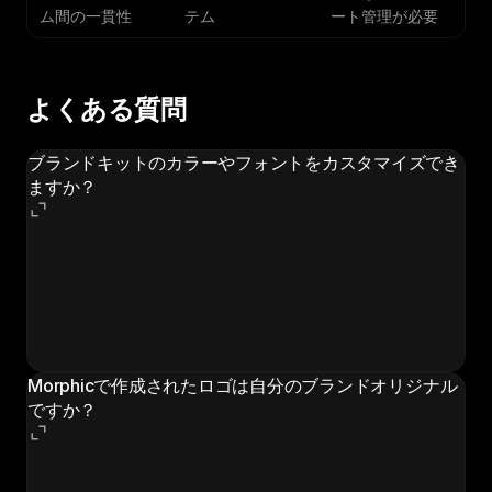
ム間の一貫性
テム
ート管理が必要
よくある質問
ブランドキットのカラーやフォントをカスタマイズでき
ますか？
はい。初期ブランドキットを生成した後、カラーの調
整、異なるフォントペアリングの選択、特定の要素の再
生成が可能です。ワークフローはブランドアイデンティ
ティがビジョンに合致するまで無制限の反復をサポート
します。
Morphicで作成されたロゴは自分のブランドオリジナル
ですか？
はい。ワークフローはブランドのポジショニングと業界