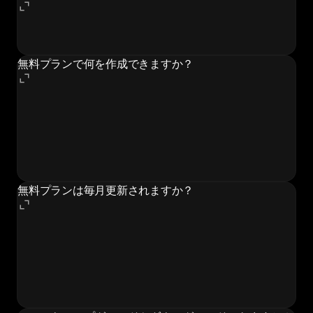
クレジットカードは不要です。メールでサインアップす
るだけで、すぐに作成を開始できます。
無料プランで何を作成できますか？
無料プランでは柔軟なオプションがあります。AI画像の
作成、Seedance 1.5などのモデルを使った動画の生
成、音声の制作、またはクリエイティブニーズに合った
任意の組み合わせを、すべて無料プラン内で行えるの
で、あらゆる形式で実験できます。
無料プランは毎月更新されますか？
無料プランはMorphicを探索するために設計されていま
す。自動的に更新される毎月の利用枠を得るには、有料
プランへのアップグレードをおすすめします。Basicプ
ランは、毎月一貫して作成を続けるための最も手頃な方
法です。