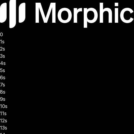
0
1s
2s
3s
4s
5s
6s
7s
8s
9s
10s
11s
12s
13s