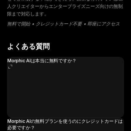
人クリエイターからエンタープライズニーズ向けの無制
限まで対応します。
無料で開始 • クレジットカード不要 • 即座にアクセス
よくある質問
Morphic AIは本当に無料ですか？
はい！Morphic AIは無料で利用できる無料プランを提
供しています。クレジットカードなしでサインアップで
き、すぐにAI画像、動画、音声の作成を開始できます。
無料プランはプラットフォームを探索し、有料プランに
移行する前にMorphicが自分に合っているかどうかを判
断するのに最適です。
Morphic AIの無料プランを使うのにクレジットカードは
必要ですか？