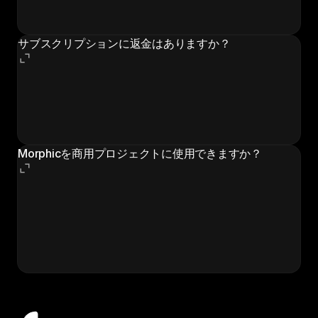
ンのすべての特典が含まれており、学習や教育プロジェ
クトに最適です。
サブスクリプションに返金はありますか？
いいえ、すべての購入は返金不可です。これには月間サ
ブスクリプションとチームメンバー追加料金が含まれま
す。このポリシーは使用状況や残りのサブスクリプショ
ン期間に関係なく適用されます。
Morphicを商用プロジェクトに使用できますか？
はい！すべての有料プランでは生成コンテンツの商用利
用が許可されています。ただし、無料プランのエクスポ
ートにはウォーターマークが含まれるため、ほとんどの
商用利用にはウォーターマークなしのダウンロードのた
めの有料サブスクリプションが必要です。