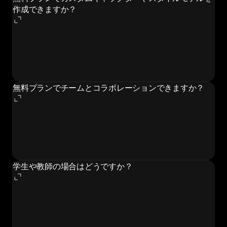
作成できますか？
いいえ、カスタムモデルは有料機能です。Basicプラン
には3つのカスタムモデル、Standardプランには8つ、
Proには15、Pro Maxには100のカスタムモデルが含ま
れます。
無料プランでチームとコラボレーションできますか？
いいえ、チームコラボレーション機能（複数ユーザー、
共有ワークスペース、使用状況追跡）はProとPro Max
プランでのみ利用可能です。無料プランはシングルユー
ザーアクセスに制限されています。
学生や教師の場合はどうですか？
Morphicは学生と教師向けに月額わずか$4の特別な教
育プランを提供しています。資格を得るには有効な学校
メールアドレスが必要です。このプランにはBasicプラ