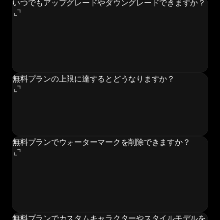
いつでもアップグレードやダウングレードできますか？
はい！いつでも任意の有料プランにアップグレードして
作成を続けることができます。有料ティア間のダウング
レードも可能です。ただし、すべての購入（サブスクリ
プション、シート追加）は返金不可です。
無料プランの上限に達するとどうなりますか？
無料プランでは、含まれる内容を使い尽くすと、コンテ
ンツの生成を続けるには有料サブスクリプションにアッ
プグレードする必要があります。
無料プランでウォーターマークを削除できますか？
いいえ、ウォーターマークなしのエクスポートは有料プ
ラン（Basic以上）でのみ利用可能です。無料プランの
エクスポートにはMorphicのウォーターマークが含まれ
ます。
無料プランでカスタムキャラクターやスタイルモデルを